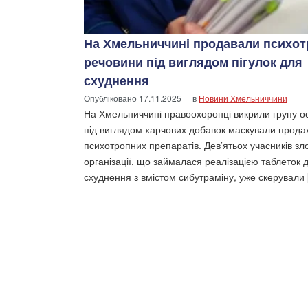
На Хмельниччині продавали психот
речовини під виглядом пігулок для
схуднення
Опубліковано
17.11.2025
в
Новини Хмельниччини
На Хмельниччині правоохоронці викрили групу осі
під виглядом харчових добавок маскували прода
психотропних препаратів. Дев’ятьох учасників зл
організації, що займалася реалізацією таблеток 
схуднення з вмістом сибутраміну, уже скерували