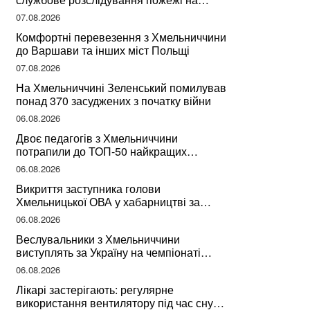
сміттєзвалищі
07.08.2026
Комфортні перевезення з Хмельниччини
до Варшави та інших міст Польщі
07.08.2026
На Хмельниччині Зеленський помилував
понад 370 засуджених з початку війни
06.08.2026
Двоє педагогів з Хмельниччини
потрапили до ТОП-50 найкращих
учителів України
06.08.2026
Викриття заступника голови
Хмельницької ОВА у хабарництві за
підписання контрактів на ремонт доріг
06.08.2026
Веслувальники з Хмельниччини
виступлять за Україну на чемпіонаті
світу
06.08.2026
Лікарі застерігають: регулярне
використання вентилятору під час сну