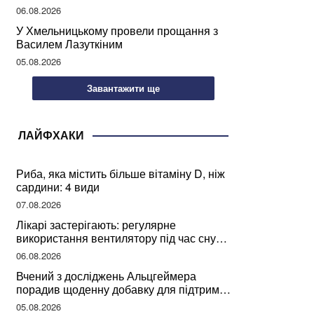
може негативно вплинути на ваше
06.08.2026
здоров’я
У Хмельницькому провели прощання з
Василем Лазуткіним
05.08.2026
Завантажити ще
ЛАЙФХАКИ
Риба, яка містить більше вітаміну D, ніж
сардини: 4 види
07.08.2026
Лікарі застерігають: регулярне
використання вентилятору під час сну
може негативно вплинути на ваше
06.08.2026
здоров’я
Вчений з досліджень Альцгеймера
порадив щоденну добавку для підтримки
мозкової діяльності
05.08.2026