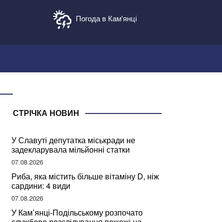
Погода в Кам'янці
СТРІЧКА НОВИН
У Славуті депутатка міськради не
задекларувала мільйонні статки
07.08.2026
Риба, яка містить більше вітаміну D, ніж
сардини: 4 види
07.08.2026
У Кам’янці-Подільському розпочато
службове розслідування пожежі на