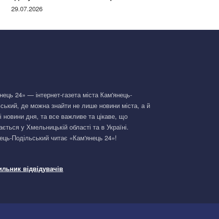
Німеччині та поділилася правдою
29.07.2026
нець 24» — інтернет-газета міста Кам'янець-
ський, де можна знайти не лише новини міста, а й
і новини дня, та все важливе та цікаве, що
ається у Хмельницькій області та в Україні.
ець-Подільський читає «Кам'янець 24»!