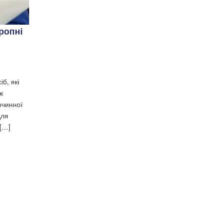
ропні
б, які
ж
очинної
для
 […]