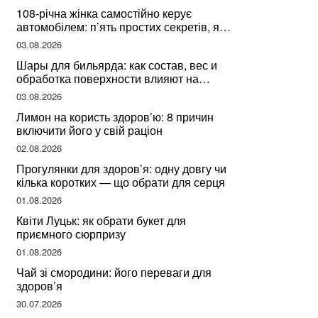
108-річна жінка самостійно керує
автомобілем: п’ять простих секретів, які
допомогли їй дожити до століття
03.08.2026
Шары для бильярда: как состав, вес и
обработка поверхности влияют на
динамику игры
03.08.2026
Лимон на користь здоров’ю: 8 причин
включити його у свій раціон
02.08.2026
Прогулянки для здоров’я: одну довгу чи
кілька коротких — що обрати для серця
01.08.2026
Квіти Луцьк: як обрати букет для
приємного сюрпризу
01.08.2026
Чай зі смородини: його переваги для
здоров’я
30.07.2026