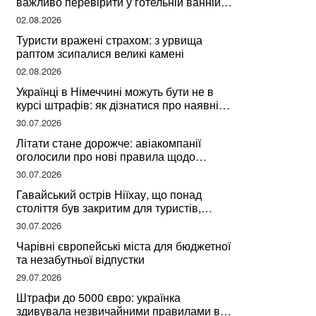
важливо перевірити у готельній ванній
за словами досвідченої мандрівниці
02.08.2026
Туристи вражені страхом: з урвища
раптом зсипалися великі камені
02.08.2026
Українці в Німеччині можуть бути не в
курсі штрафів: як дізнатися про наявні
борги
30.07.2026
Літати стане дорожче: авіакомпанії
оголосили про нові правила щодо
вибору місць
30.07.2026
Гавайський острів Ніїхау, що понад
століття був закритим для туристів,
починає приймати перших відвідувачів
30.07.2026
Чарівні європейські міста для бюджетної
та незабутньої відпустки
29.07.2026
Штрафи до 5000 євро: українка
здивувала незвичайними правилами в