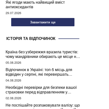
Які ягоди мають найвищий вміст
антиоксидантів
29.07.2026
Завантажити ще
ІСТОРІЯ ТА ВІДПОЧИНОК
Країна без узбережжя вразила туристів:
чому мандрівники обирають це місце на
відпочинок
05.08.2026
Відпочинок в Україні: топ-5 місць для
відвідин у серпні, які перевершать
закордонні враження
04.08.2026
Необхідні перевірки для безпеки вашої
страховки перед відправленням у
подорож
02.08.2026
Не поспішайте розпаковувати валізу: що