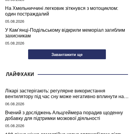
На Хмельниччині легковик зіткнувся з мотоциклом:
один постраждалий
05.08.2026
У Кам’янці-Подільському відкрили меморіал загиблим
захисникам
05.08.2026
Завантажити ще
ЛАЙФХАКИ
Лікарі застерігають: регулярне використання
вентилятору під час сну може негативно вплинути на
ваше здоров’я
06.08.2026
Вчений з досліджень Альцгеймера порадив щоденну
добавку для підтримки мозкової діяльності
05.08.2026