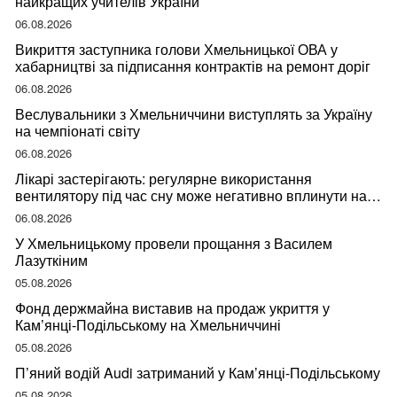
найкращих учителів України
06.08.2026
Викриття заступника голови Хмельницької ОВА у
хабарництві за підписання контрактів на ремонт доріг
06.08.2026
Веслувальники з Хмельниччини виступлять за Україну
на чемпіонаті світу
06.08.2026
Лікарі застерігають: регулярне використання
вентилятору під час сну може негативно вплинути на
ваше здоров’я
06.08.2026
У Хмельницькому провели прощання з Василем
Лазуткіним
05.08.2026
Фонд держмайна виставив на продаж укриття у
Кам’янці-Подільському на Хмельниччині
05.08.2026
П’яний водій Audi затриманий у Кам’янці-Подільському
05.08.2026