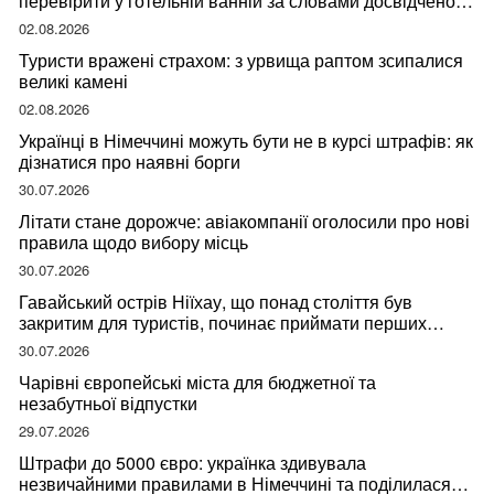
перевірити у готельній ванній за словами досвідченої
мандрівниці
02.08.2026
Туристи вражені страхом: з урвища раптом зсипалися
великі камені
02.08.2026
Українці в Німеччині можуть бути не в курсі штрафів: як
дізнатися про наявні борги
30.07.2026
Літати стане дорожче: авіакомпанії оголосили про нові
правила щодо вибору місць
30.07.2026
Гавайський острів Ніїхау, що понад століття був
закритим для туристів, починає приймати перших
відвідувачів
30.07.2026
Чарівні європейські міста для бюджетної та
незабутньої відпустки
29.07.2026
Штрафи до 5000 євро: українка здивувала
незвичайними правилами в Німеччині та поділилася