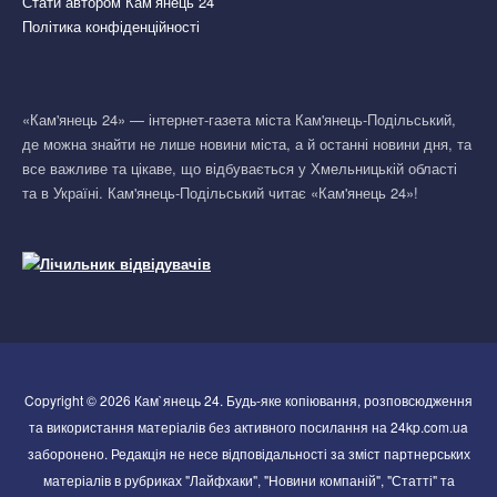
Стати автором Кам’янець 24
Політика конфіденційності
«Кам'янець 24» — інтернет-газета міста Кам'янець-Подільський,
де можна знайти не лише новини міста, а й останні новини дня, та
все важливе та цікаве, що відбувається у Хмельницькій області
та в Україні. Кам'янець-Подільський читає «Кам'янець 24»!
Copyright © 2026 Кам`янець 24. Будь-яке копіювання, розповсюдження
та використання матеріалів без активного посилання на 24kp.com.ua
заборонено. Редакція не несе відповідальності за зміст партнерських
матеріалів в рубриках "Лайфхаки", "Новини компаній", "Статті" та