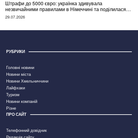
Штрафи до 5000 євро: українка здивувала
незвичайними правилами в Німеччині та поділилася
правдою
29.07.2026
РУБРИКИ
Головні новини
Новини міста
Новини Хмельниччини
Лайфхаки
Туризм
Новини компаній
Різне
ПРО САЙТ
Телефонний довідник
Редакція сайту