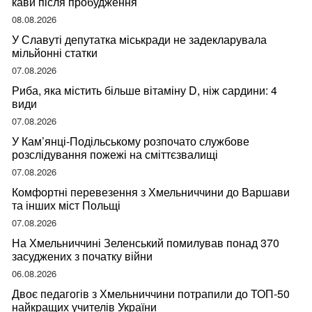
кави після пробудження
08.08.2026
У Славуті депутатка міськради не задекларувала
мільйонні статки
07.08.2026
Риба, яка містить більше вітаміну D, ніж сардини: 4
види
07.08.2026
У Кам’янці-Подільському розпочато службове
розслідування пожежі на сміттєзвалищі
07.08.2026
Комфортні перевезення з Хмельниччини до Варшави
та інших міст Польщі
07.08.2026
На Хмельниччині Зеленський помилував понад 370
засуджених з початку війни
06.08.2026
Двоє педагогів з Хмельниччини потрапили до ТОП-50
найкращих учителів України