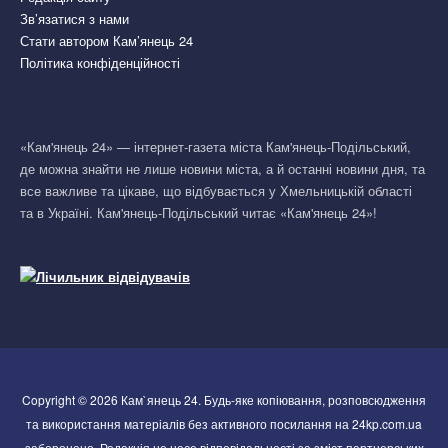
Зв’язатися з нами
Стати автором Кам’янець 24
Політика конфіденційності
«Кам'янець 24» — інтернет-газета міста Кам'янець-Подільський,
де можна знайти не лише новини міста, а й останні новини дня, та
все важливе та цікаве, що відбувається у Хмельницькій області
та в Україні. Кам'янець-Подільський читає «Кам'янець 24»!
Copyright © 2026 Кам`янець 24. Будь-яке копіювання, розповсюдження
та використання матеріалів без активного посилання на 24kp.com.ua
заборонено. Редакція не несе відповідальності за зміст партнерських