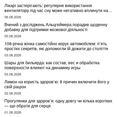
Лікарі застерігають: регулярне використання
вентилятору під час сну може негативно вплинути на
ваше здоров’я
06.08.2026
Вчений з досліджень Альцгеймера порадив щоденну
добавку для підтримки мозкової діяльності
05.08.2026
108-річна жінка самостійно керує автомобілем: п’ять
простих секретів, які допомогли їй дожити до століття
03.08.2026
Шары для бильярда: как состав, вес и обработка
поверхности влияют на динамику игры
03.08.2026
Лимон на користь здоров’ю: 8 причин включити його у
свій раціон
02.08.2026
Прогулянки для здоров’я: одну довгу чи кілька коротких
— що обрати для серця
01.08.2026