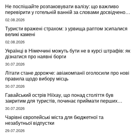
Не поспішайте розпаковувати валізу: що важливо
перевірити у готельній ванній за словами досвідченої
мандрівниці
02.08.2026
Туристи вражені страхом: з урвища раптом зсипалися
великі камені
02.08.2026
Українці в Німеччині можуть бути не в курсі штрафів: як
дізнатися про наявні борги
30.07.2026
Літати стане дорожче: авіакомпанії оголосили про нові
правила щодо вибору місць
30.07.2026
Гавайський острів Ніїхау, що понад століття був
закритим для туристів, починає приймати перших
відвідувачів
30.07.2026
Чарівні європейські міста для бюджетної та
незабутньої відпустки
29.07.2026