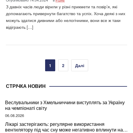
З давніх часів люди вірили у різні прикмети та повір’я, які
допомагають привернути багатство та успіх. Хоча деякі з них
можуть здатися дивними або нелогічними, вони все ж таки
відіграють […]
Пагінація
1
2
Далі
записів
СТРІЧКА НОВИН
Веслувальники з Хмельниччини виступлять за Україну
на чемпіонаті світу
06.08.2026
Лікарі застерігають: регулярне використання
вентилятору під час сну може негативно вплинути на