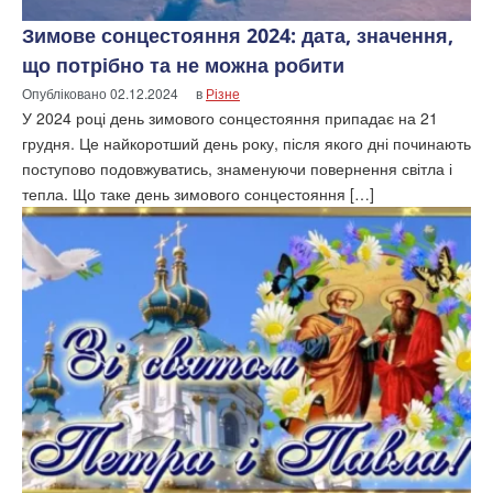
Зимове сонцестояння 2024: дата, значення,
що потрібно та не можна робити
Опубліковано
02.12.2024
в
Різне
У 2024 році день зимового сонцестояння припадає на 21
грудня. Це найкоротший день року, після якого дні починають
поступово подовжуватись, знаменуючи повернення світла і
тепла. Що таке день зимового сонцестояння […]