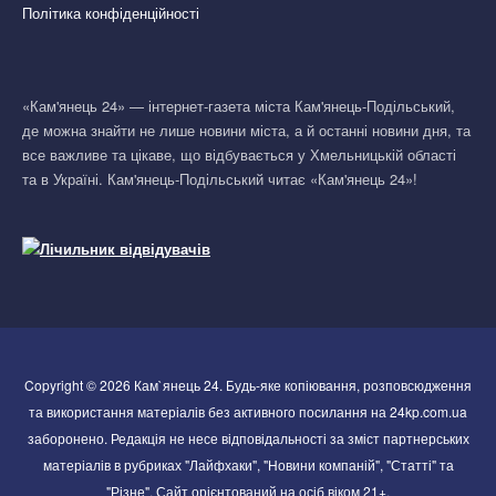
Політика конфіденційності
«Кам'янець 24» — інтернет-газета міста Кам'янець-Подільський,
де можна знайти не лише новини міста, а й останні новини дня, та
все важливе та цікаве, що відбувається у Хмельницькій області
та в Україні. Кам'янець-Подільський читає «Кам'янець 24»!
Copyright © 2026 Кам`янець 24. Будь-яке копіювання, розповсюдження
та використання матеріалів без активного посилання на 24kp.com.ua
заборонено. Редакція не несе відповідальності за зміст партнерських
матеріалів в рубриках "Лайфхаки", "Новини компаній", "Статті" та
"Різне". Сайт орієнтований на осіб віком 21+.