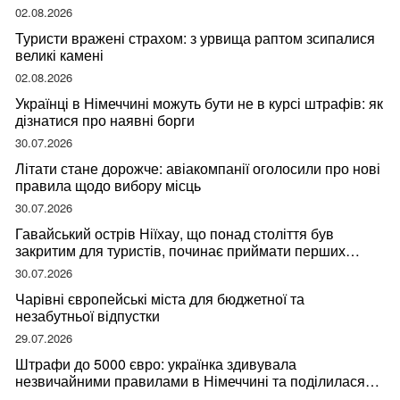
мандрівниці
02.08.2026
Туристи вражені страхом: з урвища раптом зсипалися
великі камені
02.08.2026
Українці в Німеччині можуть бути не в курсі штрафів: як
дізнатися про наявні борги
30.07.2026
Літати стане дорожче: авіакомпанії оголосили про нові
правила щодо вибору місць
30.07.2026
Гавайський острів Ніїхау, що понад століття був
закритим для туристів, починає приймати перших
відвідувачів
30.07.2026
Чарівні європейські міста для бюджетної та
незабутньої відпустки
29.07.2026
Штрафи до 5000 євро: українка здивувала
незвичайними правилами в Німеччині та поділилася
правдою