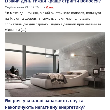
В який день тижня краще стригти волосся?
Опубліковано
23.05.2024
в
Різне
Чи може день тижня, в який ви стрижете волосся, вплинути
на їх ріст та здоров’я? Існують сприятливі та не дуже
сприятливі дні для стрижки, згідно з давніми прикметами та
місячним […]
Які речі у спальні заважають сну та
накопичують негативну енергетику?