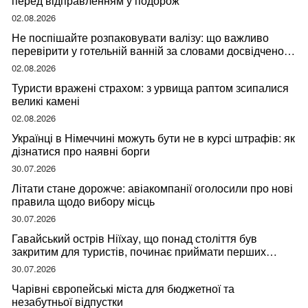
перед відправленням у подорож
02.08.2026
Не поспішайте розпаковувати валізу: що важливо
перевірити у готельній ванній за словами досвідченої
мандрівниці
02.08.2026
Туристи вражені страхом: з урвища раптом зсипалися
великі камені
02.08.2026
Українці в Німеччині можуть бути не в курсі штрафів: як
дізнатися про наявні борги
30.07.2026
Літати стане дорожче: авіакомпанії оголосили про нові
правила щодо вибору місць
30.07.2026
Гавайський острів Ніїхау, що понад століття був
закритим для туристів, починає приймати перших
відвідувачів
30.07.2026
Чарівні європейські міста для бюджетної та
незабутньої відпустки