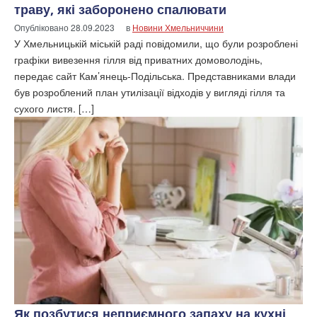
траву, які заборонено спалювати
Опубліковано
28.09.2023
в
Новини Хмельниччини
У Хмельницькій міській раді повідомили, що були розроблені
графіки вивезення гілля від приватних домоволодінь,
передає сайт Кам’янець-Подільська. Представниками влади
був розроблений план утилізації відходів у вигляді гілля та
сухого листя. […]
Як позбутися неприємного запаху на кухні