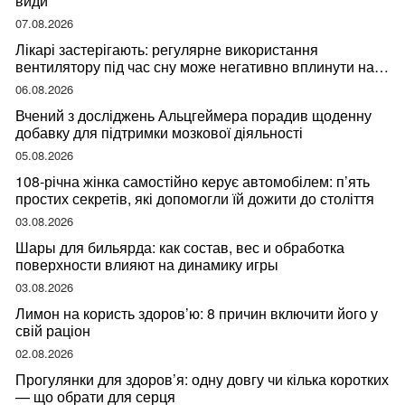
види
07.08.2026
Лікарі застерігають: регулярне використання
вентилятору під час сну може негативно вплинути на
ваше здоров’я
06.08.2026
Вчений з досліджень Альцгеймера порадив щоденну
добавку для підтримки мозкової діяльності
05.08.2026
108-річна жінка самостійно керує автомобілем: п’ять
простих секретів, які допомогли їй дожити до століття
03.08.2026
Шары для бильярда: как состав, вес и обработка
поверхности влияют на динамику игры
03.08.2026
Лимон на користь здоров’ю: 8 причин включити його у
свій раціон
02.08.2026
Прогулянки для здоров’я: одну довгу чи кілька коротких
— що обрати для серця