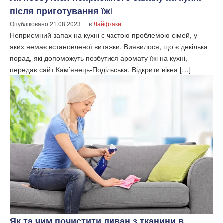
після приготування їжі
Опубліковано
21.08.2023
в
Лайфхаки
Неприємний запах на кухні є частою проблемою сімей, у
яких немає встановленої витяжки. Виявилося, що є декілька
порад, які допоможуть позбутися аромату їжі на кухні,
передає сайт Кам’янець-Подільська. Відкрити вікна […]
Як та чим почистити диван з тканини в