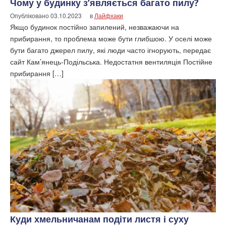
Чому у будинку з’являється багато пилу?
Опубліковано
03.10.2023
в
Лайфхаки
Якщо будинок постійно запилений, незважаючи на
прибирання, то проблема може бути глибшою. У оселі може
бути багато джерел пилу, які люди часто ігнорують, передає
сайт Кам’янець-Подільська. Недостатня вентиляція Постійне
прибирання […]
Куди хмельничанам подіти листя і суху