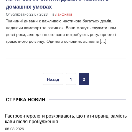
домашніх умовах
Опубліковано
22.07.2023
в
Лайфхаки
Тканинні дивани є важливою частиною багатьох домів,
надаючи комфорт та затишок. Вони можуть служити нам
довгі роки, але для цього вони потребують регулярного і
грамотного догляду. Одним з основних аспектів […]
Пагінація
Назад
1
2
записів
СТРІЧКА НОВИН
Гастроентерологи розкривають, що пити вранці замість
кави після пробудження
08.08.2026