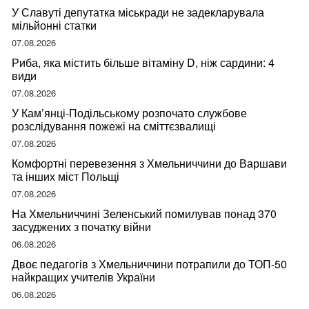
У Славуті депутатка міськради не задекларувала
мільйонні статки
07.08.2026
Риба, яка містить більше вітаміну D, ніж сардини: 4
види
07.08.2026
У Кам’янці-Подільському розпочато службове
розслідування пожежі на сміттєзвалищі
07.08.2026
Комфортні перевезення з Хмельниччини до Варшави
та інших міст Польщі
07.08.2026
На Хмельниччині Зеленський помилував понад 370
засуджених з початку війни
06.08.2026
Двоє педагогів з Хмельниччини потрапили до ТОП-50
найкращих учителів України
06.08.2026