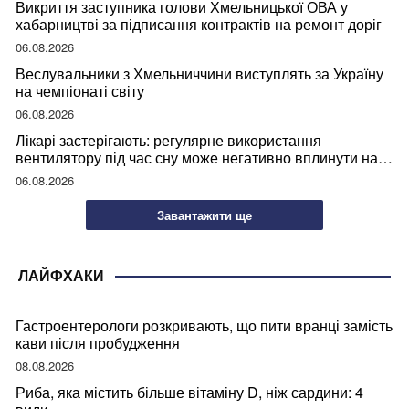
Викриття заступника голови Хмельницької ОВА у
хабарництві за підписання контрактів на ремонт доріг
06.08.2026
Веслувальники з Хмельниччини виступлять за Україну
на чемпіонаті світу
06.08.2026
Лікарі застерігають: регулярне використання
вентилятору під час сну може негативно вплинути на
ваше здоров’я
06.08.2026
Завантажити ще
ЛАЙФХАКИ
Гастроентерологи розкривають, що пити вранці замість
кави після пробудження
08.08.2026
Риба, яка містить більше вітаміну D, ніж сардини: 4