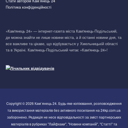
Стати автором Кам’янець 24
Політика конфіденційності
«Кам'янець 24» — інтернет-газета міста Кам'янець-Подільський,
де можна знайти не лише новини міста, а й останні новини дня, та
все важливе та цікаве, що відбувається у Хмельницькій області
та в Україні. Кам'янець-Подільський читає «Кам'янець 24»!
Copyright © 2026 Кам`янець 24. Будь-яке копіювання, розповсюдження
та використання матеріалів без активного посилання на 24kp.com.ua
заборонено. Редакція не несе відповідальності за зміст партнерських
матеріалів в рубриках "Лайфхаки", "Новини компаній", "Статті" та