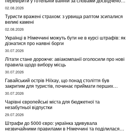
перевірити у готельній ванній за словами досвідченої
мандрівниці
02.08.2026
Туристи вражені страхом: з урвища раптом зсипалися
великі камені
02.08.2026
Українці в Німеччині можуть бути не в курсі штрафів: як
дізнатися про наявні борги
30.07.2026
Літати стане дорожче: авіакомпанії оголосили про нові
правила щодо вибору місць
30.07.2026
Гавайський острів Ніїхау, що понад століття був
закритим для туристів, починає приймати перших
відвідувачів
30.07.2026
Чарівні європейські міста для бюджетної та
незабутньої відпустки
29.07.2026
Штрафи до 5000 євро: українка здивувала
незвичайними правилами в Німеччині та поділилася