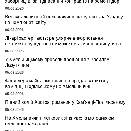
хабарництві за підписання контрактів на ремонт доріг
06.08.2026
Веслувальники з Хмельниччини виступлять за Україну
на чемпіонаті світу
06.08.2026
Лікарі застерігають: регулярне використання
вентилятору під час сну може негативно вплинути на
ваше здоров’я
06.08.2026
У Хмельницькому провели прощання з Василем
Лазуткіним
05.08.2026
Фонд держмайна виставив на продаж укриття у
Кам’янці-Подільському на Хмельниччині
05.08.2026
П’яний водій Audi затриманий у Кам’янці-Подільському
05.08.2026
На Хмельниччині легковик зіткнувся з мотоциклом:
один постраждалий
05.08.2026