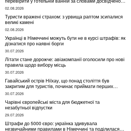
перевірити у готельній ванній за словами досвідченої
мандрівниці
02.08.2026
Туристи вражені страхом: з урвища раптом зсипалися
великі камені
02.08.2026
Українці в Німеччині можуть бути не в курсі штрафів: як
дізнатися про наявні борги
30.07.2026
Літати стане дорожче: авіакомпанії оголосили про нові
правила щодо вибору місць
30.07.2026
Гавайський острів Ніїхау, що понад століття був
закритим для туристів, починає приймати перших
відвідувачів
30.07.2026
Чарівні європейські міста для бюджетної та
незабутньої відпустки
29.07.2026
Штрафи до 5000 євро: українка здивувала
незвичайними правилами в Німеччині та поділилася