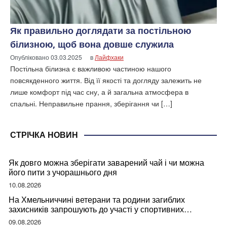
Як правильно доглядати за постільною
білизною, щоб вона довше служила
Опубліковано
03.03.2025
в
Лайфхаки
Постільна білизна є важливою частиною нашого
повсякденного життя. Від її якості та догляду залежить не
лише комфорт під час сну, а й загальна атмосфера в
спальні. Неправильне прання, зберігання чи […]
СТРІЧКА НОВИН
Як довго можна зберігати заварений чай і чи можна
його пити з учорашнього дня
10.08.2026
На Хмельниччині ветерани та родини загиблих
захисників запрошують до участі у спортивних
змаганнях
09.08.2026