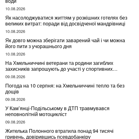
води
10.08.2026
Як насолоджуватися життям у розкішних готелях без
великих витрат: поради від досвідченої мандрівниці
10.08.2026
Як довго можна зберігати заварений чай і чи можна
його пити з учорашнього дня
10.08.2026
На Хмельниччині ветерани та родини загиблих
захисників запрошують до участі у спортивних
змаганнях
09.08.2026
Погода на 10 серпня: на Хмельниччині тепло та без
дощів
09.08.2026
У Кам’янці-Подільському в ДТП травмувався
неповнолітній мотоцикліст
09.08.2026
Жителька Полонного втратила понад 94 тисячі
гривень, довірившись псевдобанкіру