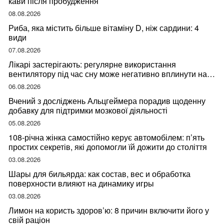
кави після пробудження
08.08.2026
Риба, яка містить більше вітаміну D, ніж сардини: 4
види
07.08.2026
Лікарі застерігають: регулярне використання
вентилятору під час сну може негативно вплинути на
ваше здоров’я
06.08.2026
Вчений з досліджень Альцгеймера порадив щоденну
добавку для підтримки мозкової діяльності
05.08.2026
108-річна жінка самостійно керує автомобілем: п’ять
простих секретів, які допомогли їй дожити до століття
03.08.2026
Шары для бильярда: как состав, вес и обработка
поверхности влияют на динамику игры
03.08.2026
Лимон на користь здоров’ю: 8 причин включити його у
свій раціон