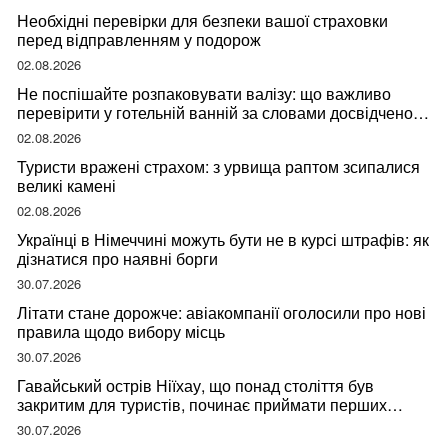
Необхідні перевірки для безпеки вашої страховки
перед відправленням у подорож
02.08.2026
Не поспішайте розпаковувати валізу: що важливо
перевірити у готельній ванній за словами досвідченої
мандрівниці
02.08.2026
Туристи вражені страхом: з урвища раптом зсипалися
великі камені
02.08.2026
Українці в Німеччині можуть бути не в курсі штрафів: як
дізнатися про наявні борги
30.07.2026
Літати стане дорожче: авіакомпанії оголосили про нові
правила щодо вибору місць
30.07.2026
Гавайський острів Ніїхау, що понад століття був
закритим для туристів, починає приймати перших
відвідувачів
30.07.2026