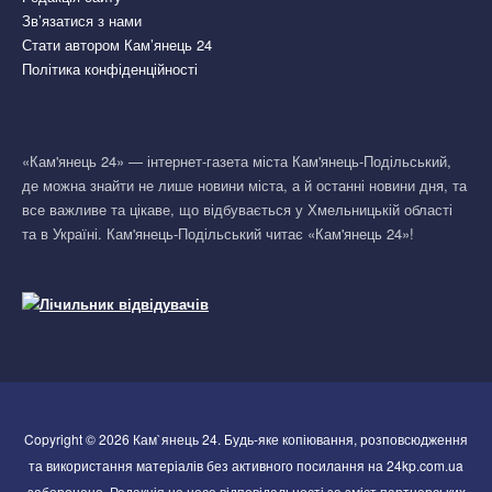
Зв’язатися з нами
Стати автором Кам’янець 24
Політика конфіденційності
«Кам'янець 24» — інтернет-газета міста Кам'янець-Подільський,
де можна знайти не лише новини міста, а й останні новини дня, та
все важливе та цікаве, що відбувається у Хмельницькій області
та в Україні. Кам'янець-Подільський читає «Кам'янець 24»!
Copyright © 2026 Кам`янець 24. Будь-яке копіювання, розповсюдження
та використання матеріалів без активного посилання на 24kp.com.ua
заборонено. Редакція не несе відповідальності за зміст партнерських