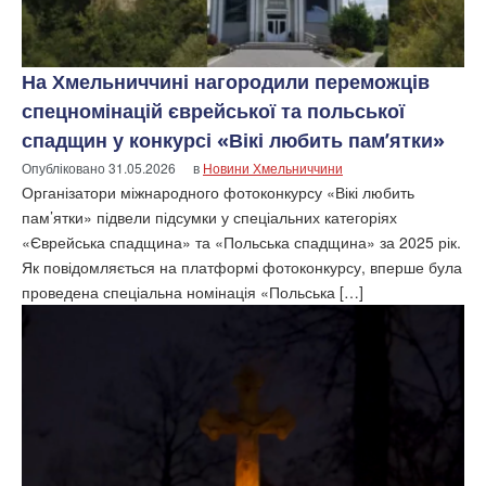
На Хмельниччині нагородили переможців
спецномінацій єврейської та польської
спадщин у конкурсі «Вікі любить пам’ятки»
Опубліковано
31.05.2026
в
Новини Хмельниччини
Організатори міжнародного фотоконкурсу «Вікі любить
пам’ятки» підвели підсумки у спеціальних категоріях
«Єврейська спадщина» та «Польська спадщина» за 2025 рік.
Як повідомляється на платформі фотоконкурсу, вперше була
проведена спеціальна номінація «Польська […]