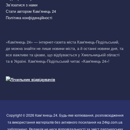
Зв’язатися з нами
Стати автором Кам’янець 24
Політика конфіденційності
«Кам'янець 24» — інтернет-газета міста Кам'янець-Подільський,
де можна знайти не лише новини міста, а й останні новини дня, та
все важливе та цікаве, що відбувається у Хмельницькій області
та в Україні. Кам'янець-Подільський читає «Кам'янець 24»!
Copyright © 2026 Кам`янець 24. Будь-яке копіювання, розповсюдження
та використання матеріалів без активного посилання на 24kp.com.ua
заборонено. Редакція не несе відповідальності за зміст партнерських