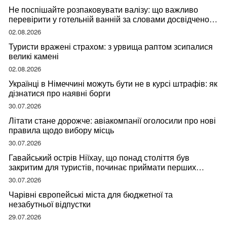
Не поспішайте розпаковувати валізу: що важливо
перевірити у готельній ванній за словами досвідченої
мандрівниці
02.08.2026
Туристи вражені страхом: з урвища раптом зсипалися
великі камені
02.08.2026
Українці в Німеччині можуть бути не в курсі штрафів: як
дізнатися про наявні борги
30.07.2026
Літати стане дорожче: авіакомпанії оголосили про нові
правила щодо вибору місць
30.07.2026
Гавайський острів Ніїхау, що понад століття був
закритим для туристів, починає приймати перших
відвідувачів
30.07.2026
Чарівні європейські міста для бюджетної та
незабутньої відпустки
29.07.2026