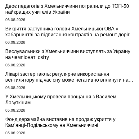
Двоє педагогів з Хмельниччини потрапили до ТОП-50
найкращих учителів України
06.08.2026
Викриття заступника голови Хмельницької ОВА у
хабарництві за підписання контрактів на ремонт доріг
06.08.2026
Веслувальники з Хмельниччини виступлять за Україну
на чемпіонаті світу
06.08.2026
Лікарі застерігають: регулярне використання
вентилятору під час сну може негативно вплинути на
ваше здоров’я
06.08.2026
У Хмельницькому провели прощання з Василем
Лазуткіним
05.08.2026
Фонд держмайна виставив на продаж укриття у
Кам’янці-Подільському на Хмельниччині
05.08.2026