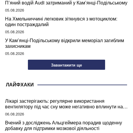
П’яний водій Audi затриманий у Кам’янці-Подільському
05.08.2026
На Хмельниччині легковик зіткнувся з мотоциклом:
один постраждалий
05.08.2026
У Кам’янці-Подільському відкрили меморіал загиблим
захисникам
05.08.2026
Завантажити ще
ЛАЙФХАКИ
Лікарі застерігають: регулярне використання
вентилятору під час сну може негативно вплинути на
ваше здоров’я
06.08.2026
Вчений з досліджень Альцгеймера порадив щоденну
добавку для підтримки мозкової діяльності