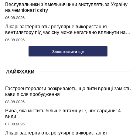
Веслувальники з Хмельниччини виступлять за Україну
на чемпіонаті світу
06.08.2026
Лікарі застерігають: регулярне використання
вентилятору під час сну може негативно вплинути на
ваше здоров’я
06.08.2026
Завантажити ще
ЛАЙФХАКИ
Гастроентерологи розкривають, що пити вранці замість
кави після пробудження
08.08.2026
Риба, яка містить більше вітаміну D, ніж сардини: 4
види
07.08.2026
Лікарі застерігають: регулярне використання