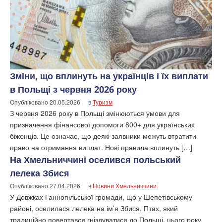
Зміни, що вплинуть на українців і їх виплати
в Польщі з червня 2026 року
Опубліковано
20.05.2026
в
Туризм
З червня 2026 року в Польщі змінюються умови для
призначення фінансової допомоги 800+ для українських
біженців. Це означає, що деякі заявники можуть втратити
право на отримання виплат. Нові правила вплинуть […]
На Хмельниччині оселився польський
лелека Збися
Опубліковано
27.04.2026
в
Новини Хмельниччини
У Довжках Ганнопільської громади, що у Шепетівському
районі, оселилася лелека на ім’я Збися. Птах, який
традиційно повертався гніздуватися до Польщі, цього року