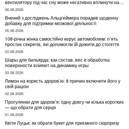
вентилятору під час сну може негативно вплинути на
ваше здоров’я
06.08.2026
Вчений з досліджень Альцгеймера порадив щоденну
добавку для підтримки мозкової діяльності
05.08.2026
108-річна жінка самостійно керує автомобілем: п’ять
простих секретів, які допомогли їй дожити до століття
03.08.2026
Шары для бильярда: как состав, вес и обработка
поверхности влияют на динамику игры
03.08.2026
Лимон на користь здоров’ю: 8 причин включити його у
свій раціон
02.08.2026
Прогулянки для здоров’я: одну довгу чи кілька коротких
— що обрати для серця
01.08.2026
Квіти Луцьк: як обрати букет для приємного сюрпризу