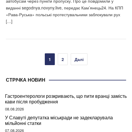
автобусам через пункти пропуску. Про це повідомили у
виданні segodnya.novyny.live, передає Кам’янець24. На КПП
«Рава-Руська» польські протестувальники заблокували рух
[…]
Пагінація
1
2
Далі
записів
СТРІЧКА НОВИН
Гастроентерологи розкривають, що пити вранці замість
кави після пробудження
08.08.2026
У Славуті депутатка міськради не задекларувала
мільйонні статки
07.08.2026