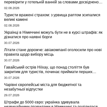
перевірити у готельній ванній за словами досвідченої
мандрівниці
02.08.2026
Туристи вражені страхом: з урвища раптом зсипалися
великі камені
02.08.2026
Українці в Німеччині можуть бути не в курсі штрафів: як
дізнатися про наявні борги
30.07.2026
Літати стане дорожче: авіакомпанії оголосили про нові
правила щодо вибору місць
30.07.2026
Гавайський острів Ніїхау, що понад століття був
закритим для туристів, починає приймати перших
відвідувачів
30.07.2026
Чарівні європейські міста для бюджетної та
незабутньої відпустки
29.07.2026
Штрафи до 5000 євро: українка здивувала
незвичайними правилами в Німеччині та поділилася