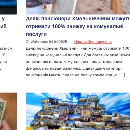
 у
Деякі пенсіонери Хмельниччини можут
ний
отримати 100% знижку на комунальні
послуги
Опубліковано
04.04.2025
в
Новини Хмельниччини
ватися
Деякі пенсіонери Хмельниччини можуть отримати 10
. У
знижку на комунальні послуги Для багатьох українськ
 для
пенсіонерів оплата комунальних послуг є значним
у
фінансовим навантаженням. Однак деякі категорії
пенсіонерів мають право на повну компенсацію […]