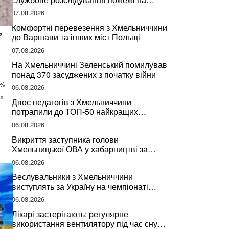
сміттєзвалищі
07.08.2026
Комфортні перевезення з Хмельниччини
ь
до Варшави та інших міст Польщі
07.08.2026
На Хмельниччині Зеленський помилував
понад 370 засуджених з початку війни
0%
06.08.2026
их
Двоє педагогів з Хмельниччини
потрапили до ТОП-50 найкращих
учителів України
06.08.2026
Викриття заступника голови
Хмельницької ОВА у хабарництві за
підписання контрактів на ремонт доріг
06.08.2026
Веслувальники з Хмельниччини
виступлять за Україну на чемпіонаті
світу
06.08.2026
Лікарі застерігають: регулярне
використання вентилятору під час сну