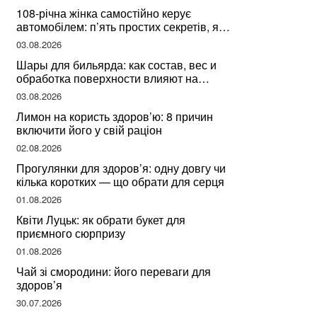
108-річна жінка самостійно керує
автомобілем: п’ять простих секретів, які
допомогли їй дожити до століття
03.08.2026
Шары для бильярда: как состав, вес и
обработка поверхности влияют на
динамику игры
03.08.2026
Лимон на користь здоров’ю: 8 причин
включити його у свій раціон
02.08.2026
Прогулянки для здоров’я: одну довгу чи
кілька коротких — що обрати для серця
01.08.2026
Квіти Луцьк: як обрати букет для
приємного сюрпризу
01.08.2026
Чай зі смородини: його переваги для
здоров’я
30.07.2026