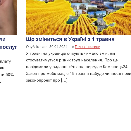
ли
Що зміниться в Україні з 1 травня
послуг
Опубліковано
30.04.2024
в
Головні новини
У травні на українців очікують чимало змін, які
стосуватимуться різних груп населення. Про це
оплату
повідомили у виданні «Уніан», передає Кам’янець24.
ян.
Закон про мобілізацію 18 травня набуде чинності нов
ати 50%
законопроект про […]
у