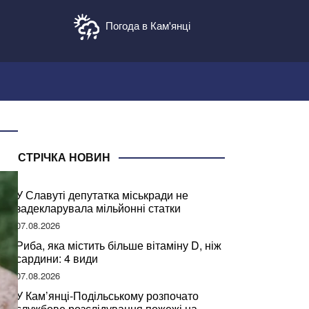
Погода в Кам'янці
СТРІЧКА НОВИН
У Славуті депутатка міськради не
задекларувала мільйонні статки
07.08.2026
Риба, яка містить більше вітаміну D, ніж
сардини: 4 види
07.08.2026
У Кам’янці-Подільському розпочато
службове розслідування пожежі на