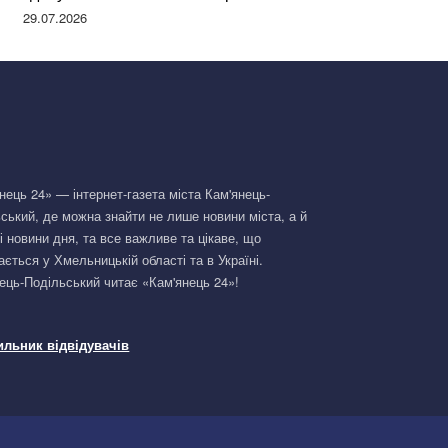
Німеччині та поділилася правдою
29.07.2026
нець 24» — інтернет-газета міста Кам'янець-
ський, де можна знайти не лише новини міста, а й
і новини дня, та все важливе та цікаве, що
ається у Хмельницькій області та в Україні.
ець-Подільський читає «Кам'янець 24»!