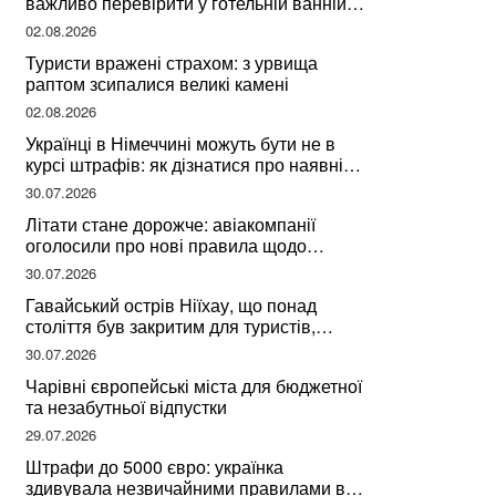
важливо перевірити у готельній ванній
за словами досвідченої мандрівниці
02.08.2026
Туристи вражені страхом: з урвища
раптом зсипалися великі камені
02.08.2026
Українці в Німеччині можуть бути не в
курсі штрафів: як дізнатися про наявні
борги
30.07.2026
Літати стане дорожче: авіакомпанії
оголосили про нові правила щодо
вибору місць
30.07.2026
Гавайський острів Ніїхау, що понад
століття був закритим для туристів,
починає приймати перших відвідувачів
30.07.2026
Чарівні європейські міста для бюджетної
та незабутньої відпустки
29.07.2026
Штрафи до 5000 євро: українка
здивувала незвичайними правилами в