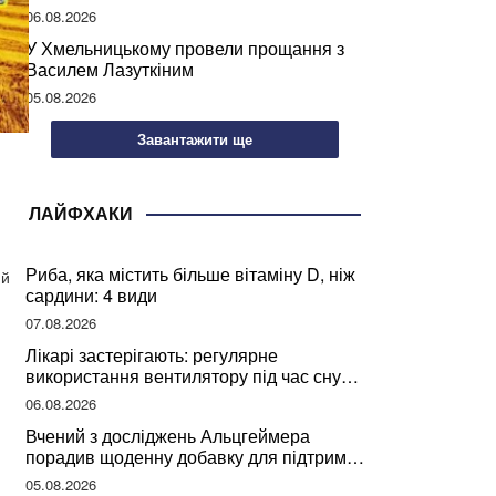
може негативно вплинути на ваше
06.08.2026
здоров’я
У Хмельницькому провели прощання з
Василем Лазуткіним
05.08.2026
Завантажити ще
ЛАЙФХАКИ
Риба, яка містить більше вітаміну D, ніж
ий
сардини: 4 види
07.08.2026
Лікарі застерігають: регулярне
використання вентилятору під час сну
може негативно вплинути на ваше
06.08.2026
здоров’я
Вчений з досліджень Альцгеймера
порадив щоденну добавку для підтримки
мозкової діяльності
05.08.2026