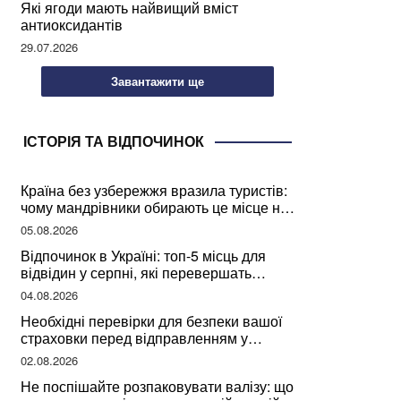
Які ягоди мають найвищий вміст
антиоксидантів
29.07.2026
Завантажити ще
ІСТОРІЯ ТА ВІДПОЧИНОК
Країна без узбережжя вразила туристів:
чому мандрівники обирають це місце на
відпочинок
05.08.2026
Відпочинок в Україні: топ-5 місць для
відвідин у серпні, які перевершать
закордонні враження
04.08.2026
Необхідні перевірки для безпеки вашої
страховки перед відправленням у
подорож
02.08.2026
Не поспішайте розпаковувати валізу: що