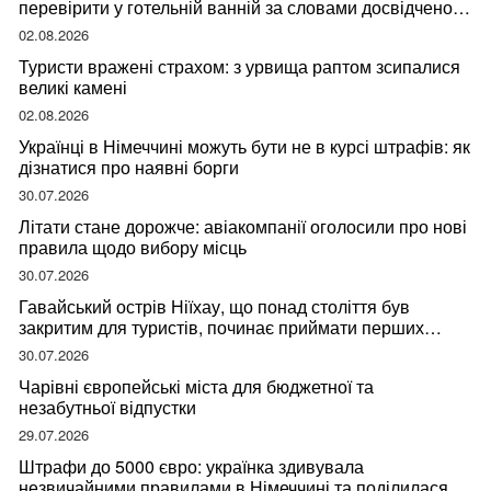
перевірити у готельній ванній за словами досвідченої
мандрівниці
02.08.2026
Туристи вражені страхом: з урвища раптом зсипалися
великі камені
02.08.2026
Українці в Німеччині можуть бути не в курсі штрафів: як
дізнатися про наявні борги
30.07.2026
Літати стане дорожче: авіакомпанії оголосили про нові
правила щодо вибору місць
30.07.2026
Гавайський острів Ніїхау, що понад століття був
закритим для туристів, починає приймати перших
відвідувачів
30.07.2026
Чарівні європейські міста для бюджетної та
незабутньої відпустки
29.07.2026
Штрафи до 5000 євро: українка здивувала
незвичайними правилами в Німеччині та поділилася