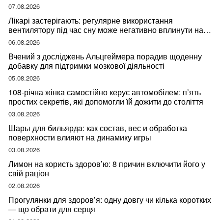
07.08.2026
Лікарі застерігають: регулярне використання
вентилятору під час сну може негативно вплинути на
ваше здоров’я
06.08.2026
Вчений з досліджень Альцгеймера порадив щоденну
добавку для підтримки мозкової діяльності
05.08.2026
108-річна жінка самостійно керує автомобілем: п’ять
простих секретів, які допомогли їй дожити до століття
03.08.2026
Шары для бильярда: как состав, вес и обработка
поверхности влияют на динамику игры
03.08.2026
Лимон на користь здоров’ю: 8 причин включити його у
свій раціон
02.08.2026
Прогулянки для здоров’я: одну довгу чи кілька коротких
— що обрати для серця