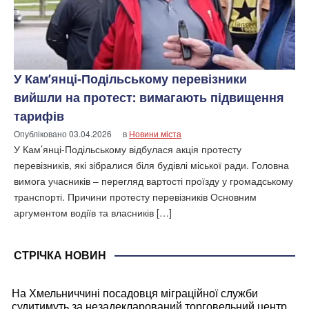
У Кам’янці-Подільському перевізники
вийшли на протест: вимагають підвищення
тарифів
Опубліковано
03.04.2026
в
Новини міста
У Кам’янці-Подільському відбулася акція протесту
перевізників, які зібралися біля будівлі міської ради. Головна
вимога учасників – перегляд вартості проїзду у громадському
транспорті. Причини протесту перевізників Основним
аргументом водіїв та власників […]
СТРІЧКА НОВИН
На Хмельниччині посадовця міграційної служби
судитимуть за незадекларований торговельний центр