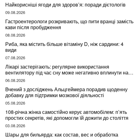
Найкорисніші ягоди для здоров’я: поради дієтологів
09.08.2026
Гастроентерологи розкривають, що пити вранці замість
кави після пробудження
08.08.2026
Риба, яка містить більше вітаміну D, ніж сардини: 4
види
07.08.2026
Лікарі застерігають: регулярне використання
вентилятору під час сну може негативно вплинути на
ваше здоров’я
06.08.2026
Вчений з досліджень Альцгеймера порадив щоденну
добавку для підтримки мозкової діяльності
05.08.2026
108-річна жінка самостійно керує автомобілем: п’ять
простих секретів, які допомогли їй дожити до століття
03.08.2026
Шары для бильярда: как состав, вес и обработка