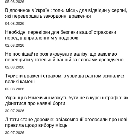
05.08.2026
Відпочинок в Україні: топ-5 місць для відвідин у серпні,
які перевершать закордонні враження
04.08.2026
Необхідні перевірки для безпеки вашої страховки
перед відправленням у подорож
02.08.2026
Не поспішайте розпаковувати валізу: що важливо
перевірити у готельній ванній за словами досвідченої
мандрівниці
02.08.2026
Туристи вражені страхом: з урвища раптом зсипалися
великі камені
02.08.2026
Українці в Німеччині можуть бути не в курсі штрафів: як
дізнатися про наявні борги
30.07.2026
Літати стане дорожче: авіакомпанії оголосили про нові
правила щодо вибору місць
30.07.2026