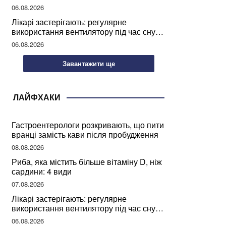
світу
06.08.2026
Лікарі застерігають: регулярне
використання вентилятору під час сну
може негативно вплинути на ваше
06.08.2026
здоров’я
Завантажити ще
ЛАЙФХАКИ
Гастроентерологи розкривають, що пити
вранці замість кави після пробудження
08.08.2026
Риба, яка містить більше вітаміну D, ніж
сардини: 4 види
07.08.2026
Лікарі застерігають: регулярне
використання вентилятору під час сну
може негативно вплинути на ваше
06.08.2026