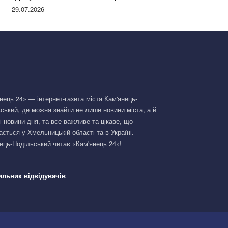
Німеччині та поділилася правдою
29.07.2026
нець 24» — інтернет-газета міста Кам'янець-
ський, де можна знайти не лише новини міста, а й
і новини дня, та все важливе та цікаве, що
ається у Хмельницькій області та в Україні.
ець-Подільський читає «Кам'янець 24»!