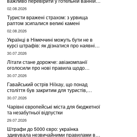
важливо перевірити у готельній ванній
за словами досвідченої мандрівниці
02.08.2026
Туристи вражені страхом: з урвища
раптом зсипалися великі камені
02.08.2026
Українці в Німеччині можуть бути не в
курсі штрафів: як дізнатися про наявні
борги
30.07.2026
Літати стане дорожче: авіакомпанії
оголосили про нові правила щодо
вибору місць
30.07.2026
Гавайський острів Ніїхау, що понад
століття був закритим для туристів,
починає приймати перших відвідувачів
30.07.2026
Чарівні європейські міста для бюджетної
та незабутньої відпустки
29.07.2026
Штрафи до 5000 євро: українка
здивувала незвичайними правилами в