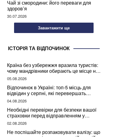
Чай зі смородини: його переваги для
здоров’я
30.07.2026
Завантажити ще
ІСТОРІЯ ТА ВІДПОЧИНОК
Країна без узбережжя вразила туристів:
чому мандрівники обирають це місце на
відпочинок
05.08.2026
Відпочинок в Україні: топ-5 місць для
відвідин у серпні, які перевершать
закордонні враження
04.08.2026
Необхідні перевірки для безпеки вашої
страховки перед відправленням у
подорож
02.08.2026
Не поспішайте розпаковувати валізу: що