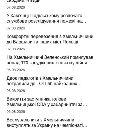
07.08.2026
У Кам’янці-Подільському розпочато
службове розслідування пожежі на
сміттєзвалищі
07.08.2026
Комфортні перевезення з Хмельниччини
до Варшави та інших міст Польщі
07.08.2026
На Хмельниччині Зеленський помилував
понад 370 засуджених з початку війни
06.08.2026
Двоє педагогів з Хмельниччини
потрапили до ТОП-50 найкращих
учителів України
06.08.2026
Викриття заступника голови
Хмельницької ОВА у хабарництві за
підписання контрактів на ремонт доріг
06.08.2026
Веслувальники з Хмельниччини
виступлять за Україну на чемпіонаті