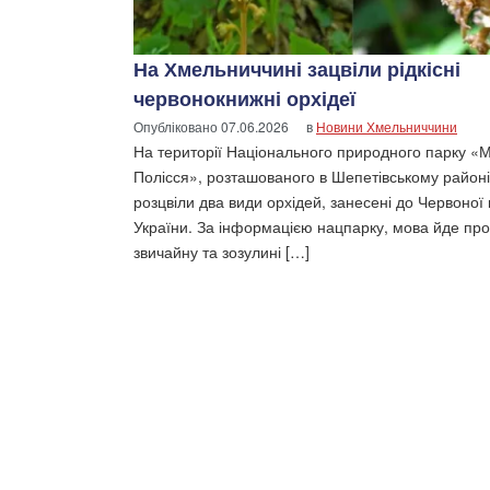
На Хмельниччині зацвіли рідкісні
червонокнижні орхідеї
Опубліковано
07.06.2026
в
Новини Хмельниччини
На території Національного природного парку «
Полісся», розташованого в Шепетівському районі
розцвіли два види орхідей, занесені до Червоної 
України. За інформацією нацпарку, мова йде про 
звичайну та зозулині […]