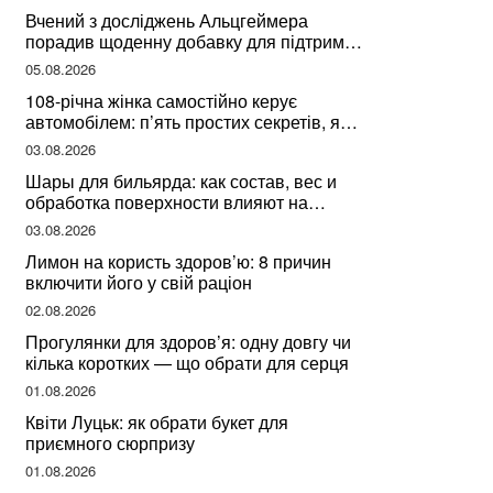
здоров’я
Вчений з досліджень Альцгеймера
порадив щоденну добавку для підтримки
мозкової діяльності
05.08.2026
108-річна жінка самостійно керує
автомобілем: п’ять простих секретів, які
допомогли їй дожити до століття
03.08.2026
Шары для бильярда: как состав, вес и
обработка поверхности влияют на
динамику игры
03.08.2026
Лимон на користь здоров’ю: 8 причин
включити його у свій раціон
02.08.2026
Прогулянки для здоров’я: одну довгу чи
кілька коротких — що обрати для серця
01.08.2026
Квіти Луцьк: як обрати букет для
приємного сюрпризу
01.08.2026