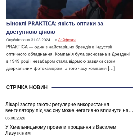
Біноклі PRAKTICA: якість оптики за
доступною ціною
Опубліковано
31.08.2024
в
Лайфхаки
PRAKTICA — один з найстаріших брендів в індустрії
оптичного обладнання. Компанія була заснована в Дрездені
в 1949 році і незабаром стала відомою завдяки своїм
дзеркальним фотокамерам. З того часу компанія […]
СТРІЧКА НОВИН
Лікарі застерігають: регулярне використання
вентилятору під час сну може негативно вплинути на
ваше здоров’я
06.08.2026
У Хмельницькому провели прощання з Василем
Лазуткіним