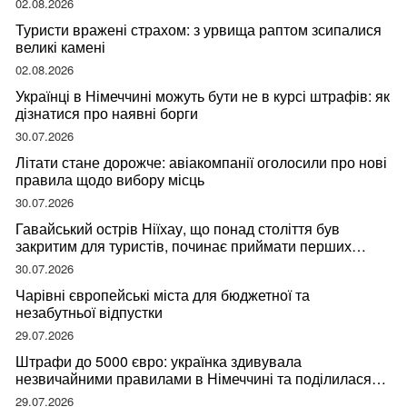
02.08.2026
Туристи вражені страхом: з урвища раптом зсипалися
великі камені
02.08.2026
Українці в Німеччині можуть бути не в курсі штрафів: як
дізнатися про наявні борги
30.07.2026
Літати стане дорожче: авіакомпанії оголосили про нові
правила щодо вибору місць
30.07.2026
Гавайський острів Ніїхау, що понад століття був
закритим для туристів, починає приймати перших
відвідувачів
30.07.2026
Чарівні європейські міста для бюджетної та
незабутньої відпустки
29.07.2026
Штрафи до 5000 євро: українка здивувала
незвичайними правилами в Німеччині та поділилася
правдою
29.07.2026