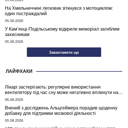
На Хмельниччині легковик зіткнувся з мотоциклом:
один постраждалий
05.08.2026
У Кам’янці-Подільському відкрили меморіал загиблим
захисникам
05.08.2026
Завантажити ще
ЛАЙФХАКИ
Лікарі застерігають: регулярне використання
вентилятору під час сну може негативно вплинути на
ваше здоров’я
06.08.2026
Вчений з досліджень Альцгеймера порадив щоденну
добавку для підтримки мозкової діяльності
05.08.2026