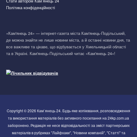
Стати автором Кам’янець 24
Політика конфіденційності
«Кам'янець 24» — інтернет-газета міста Кам'янець-Подільський,
де можна знайти не лише новини міста, а й останні новини дня, та
все важливе та цікаве, що відбувається у Хмельницькій області
та в Україні. Кам'янець-Подільський читає «Кам'янець 24»!
Copyright © 2026 Кам`янець 24. Будь-яке копіювання, розповсюдження
та використання матеріалів без активного посилання на 24kp.com.ua
заборонено. Редакція не несе відповідальності за зміст партнерських
матеріалів в рубриках "Лайфхаки", "Новини компаній", "Статті" та