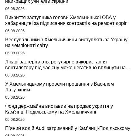
найкращих учителів України
06.08.2026
Викриття заступника голови Хмельницької ОВА у
хабарництві за підписання контрактів на ремонт доріг
06.08.2026
Веслувальники з Хмельниччини виступлять за Україну
на чемпіонаті світу
06.08.2026
Лікарі застерігають: регулярне використання
вентилятору під час сну може негативно вплинути на
ваше здоров’я
06.08.2026
У Хмельницькому провели прощання з Василем
Лазуткіним
05.08.2026
Фонд держмайна виставив на продаж укриття у
Кам’янці-Подільському на Хмельниччині
05.08.2026
П’яний водій Audi затриманий у Кам’янці-Подільському
05.08.2026