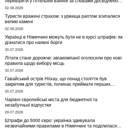
перевірити у готельній ванній за словами досвідченої
мандрівниці
02.08.2026
Туристи вражені страхом: з урвища раптом зсипалися
великі камені
02.08.2026
Українці в Німеччині можуть бути не в курсі штрафів: як
дізнатися про наявні борги
30.07.2026
Літати стане дорожче: авіакомпанії оголосили про нові
правила щодо вибору місць
30.07.2026
Гавайський острів Ніїхау, що понад століття був
закритим для туристів, починає приймати перших
відвідувачів
30.07.2026
Чарівні європейські міста для бюджетної та
незабутньої відпустки
29.07.2026
Штрафи до 5000 євро: українка здивувала
незвичайними правилами в Німеччині та поділилася