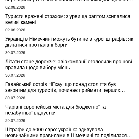
мандрівниці
02.08.2026
Туристи вражені страхом: з урвища раптом зсипалися
великі камені
02.08.2026
Українці в Німеччині можуть бути не в курсі штрафів: як
дізнатися про наявні борги
30.07.2026
Літати стане дорожче: авіакомпанії оголосили про нові
правила щодо вибору місць
30.07.2026
Гавайський острів Ніїхау, що понад століття був
закритим для туристів, починає приймати перших
відвідувачів
30.07.2026
Чарівні європейські міста для бюджетної та
незабутньої відпустки
29.07.2026
Штрафи до 5000 євро: українка здивувала
незвичайними правилами в Німеччині та поділилася