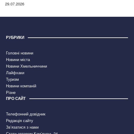
правдою
29.07.2026
РУБРИКИ
Головні новини
Новини міста
Новини Хмельниччини
Лайфхаки
Туризм
Новини компаній
Різне
ПРО САЙТ
Телефонний довідник
Редакція сайту
Зв’язатися з нами
Стати автором Кам’янець 24