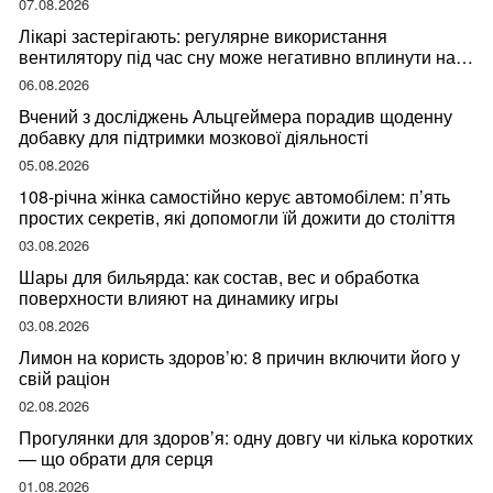
07.08.2026
Лікарі застерігають: регулярне використання
вентилятору під час сну може негативно вплинути на
ваше здоров’я
06.08.2026
Вчений з досліджень Альцгеймера порадив щоденну
добавку для підтримки мозкової діяльності
05.08.2026
108-річна жінка самостійно керує автомобілем: п’ять
простих секретів, які допомогли їй дожити до століття
03.08.2026
Шары для бильярда: как состав, вес и обработка
поверхности влияют на динамику игры
03.08.2026
Лимон на користь здоров’ю: 8 причин включити його у
свій раціон
02.08.2026
Прогулянки для здоров’я: одну довгу чи кілька коротких
— що обрати для серця
01.08.2026