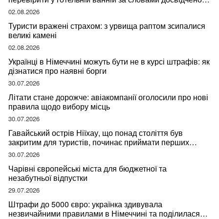
мандрівниці
02.08.2026
Туристи вражені страхом: з урвища раптом зсипалися
великі камені
02.08.2026
Українці в Німеччині можуть бути не в курсі штрафів: як
дізнатися про наявні борги
30.07.2026
Літати стане дорожче: авіакомпанії оголосили про нові
правила щодо вибору місць
30.07.2026
Гавайський острів Ніїхау, що понад століття був
закритим для туристів, починає приймати перших
відвідувачів
30.07.2026
Чарівні європейські міста для бюджетної та
незабутньої відпустки
29.07.2026
Штрафи до 5000 євро: українка здивувала
незвичайними правилами в Німеччині та поділилася