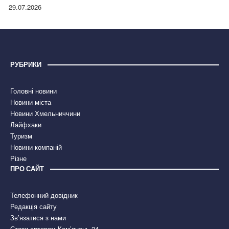
правдою
29.07.2026
РУБРИКИ
Головні новини
Новини міста
Новини Хмельниччини
Лайфхаки
Туризм
Новини компаній
Різне
ПРО САЙТ
Телефонний довідник
Редакція сайту
Зв’язатися з нами
Стати автором Кам’янець 24