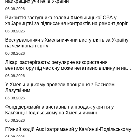
найкращих учителів України
06.08.2026
Викриття заступника голови Хмельницької ОВА у
хабарництві за підписання контрактів на ремонт доріг
06.08.2026
Веслувальники з Хмельниччини виступлять за Україну
на чемпіонаті світу
06.08.2026
Лікарі застерігають: регулярне використання
вентилятору під час сну може негативно вплинути на
ваше здоров’я
06.08.2026
У Хмельницькому провели прощання з Василем
Лазуткіним
05.08.2026
Фонд держмайна виставив на продаж укриття у
Кам’янці-Подільському на Хмельниччині
05.08.2026
П’яний водій Audi затриманий у Кам’янці-Подільському
05.08.2026