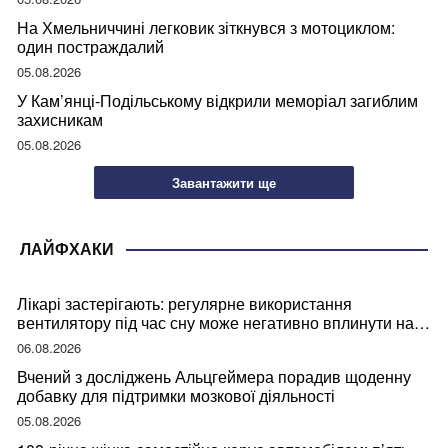
На Хмельниччині легковик зіткнувся з мотоциклом:
один постраждалий
05.08.2026
У Кам’янці-Подільському відкрили меморіал загиблим
захисникам
05.08.2026
Завантажити ще
ЛАЙФХАКИ
Лікарі застерігають: регулярне використання
вентилятору під час сну може негативно вплинути на
ваше здоров’я
06.08.2026
Вчений з досліджень Альцгеймера порадив щоденну
добавку для підтримки мозкової діяльності
05.08.2026