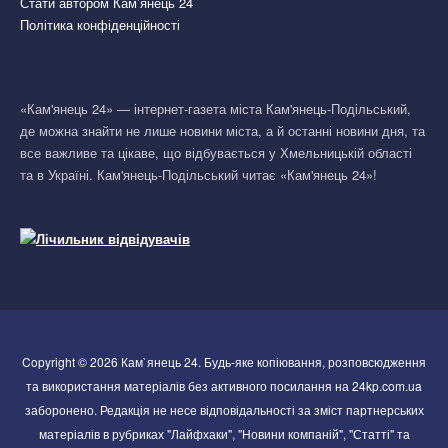
Стати автором Кам’янець 24
Політика конфіденційності
«Кам'янець 24» — інтернет-газета міста Кам'янець-Подільський,
де можна знайти не лише новини міста, а й останні новини дня, та
все важливе та цікаве, що відбувається у Хмельницькій області
та в Україні. Кам'янець-Подільський читає «Кам'янець 24»!
Copyright © 2026 Кам`янець 24. Будь-яке копіювання, розповсюдження
та використання матеріалів без активного посилання на 24kp.com.ua
заборонено. Редакція не несе відповідальності за зміст партнерських
матеріалів в рубриках "Лайфхаки", "Новини компаній", "Статті" та