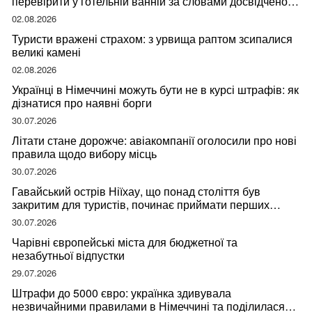
перевірити у готельній ванній за словами досвідченої
мандрівниці
02.08.2026
Туристи вражені страхом: з урвища раптом зсипалися
великі камені
02.08.2026
Українці в Німеччині можуть бути не в курсі штрафів: як
дізнатися про наявні борги
30.07.2026
Літати стане дорожче: авіакомпанії оголосили про нові
правила щодо вибору місць
30.07.2026
Гавайський острів Ніїхау, що понад століття був
закритим для туристів, починає приймати перших
відвідувачів
30.07.2026
Чарівні європейські міста для бюджетної та
незабутньої відпустки
29.07.2026
Штрафи до 5000 євро: українка здивувала
незвичайними правилами в Німеччині та поділилася