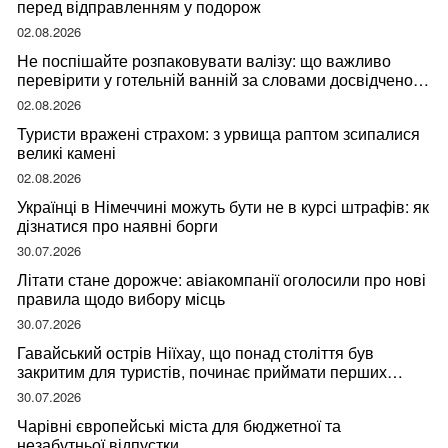
перед відправленням у подорож
02.08.2026
Не поспішайте розпаковувати валізу: що важливо
перевірити у готельній ванній за словами досвідченої
мандрівниці
02.08.2026
Туристи вражені страхом: з урвища раптом зсипалися
великі камені
02.08.2026
Українці в Німеччині можуть бути не в курсі штрафів: як
дізнатися про наявні борги
30.07.2026
Літати стане дорожче: авіакомпанії оголосили про нові
правила щодо вибору місць
30.07.2026
Гавайський острів Ніїхау, що понад століття був
закритим для туристів, починає приймати перших
відвідувачів
30.07.2026
Чарівні європейські міста для бюджетної та
незабутньої відпустки