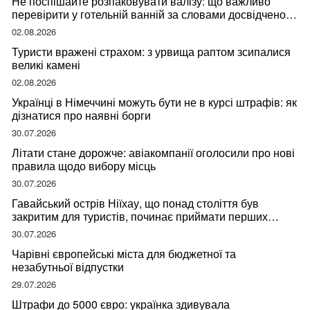
Не поспішайте розпаковувати валізу: що важливо
перевірити у готельній ванній за словами досвідченої
мандрівниці
02.08.2026
Туристи вражені страхом: з урвища раптом зсипалися
великі камені
02.08.2026
Українці в Німеччині можуть бути не в курсі штрафів: як
дізнатися про наявні борги
30.07.2026
Літати стане дорожче: авіакомпанії оголосили про нові
правила щодо вибору місць
30.07.2026
Гавайський острів Ніїхау, що понад століття був
закритим для туристів, починає приймати перших
відвідувачів
30.07.2026
Чарівні європейські міста для бюджетної та
незабутньої відпустки
29.07.2026
Штрафи до 5000 євро: українка здивувала