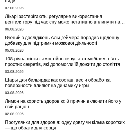
види
07.08.2026
Лікарі застерігають: регулярне використання
вентилятору під час сну може негативно вплинути на
ваше здоров’я
06.08.2026
Вчений з досліджень Альцгеймера порадив щоденну
добавку для підтримки мозкової діяльності
05.08.2026
108-річна жінка самостійно керує автомобілем: п’ять
простих секретів, які допомогли їй дожити до століття
03.08.2026
Шары для бильярда: как состав, вес и обработка
поверхности влияют на динамику игры
03.08.2026
Лимон на користь здоров’ю: 8 причин включити його у
свій раціон
02.08.2026
Прогулянки для здоров’я: одну довгу чи кілька коротких
— що обрати для серця