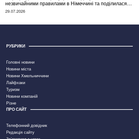
незвичайними правилами в Німеччині та поділилася
правдою
29.07.2026
РУБРИКИ
Головні новини
Новини міста
Новини Хмельниччини
Лайфхаки
Туризм
Новини компаній
Різне
ПРО САЙТ
Телефонний довідник
Редакція сайту
Зв’язатися з нами