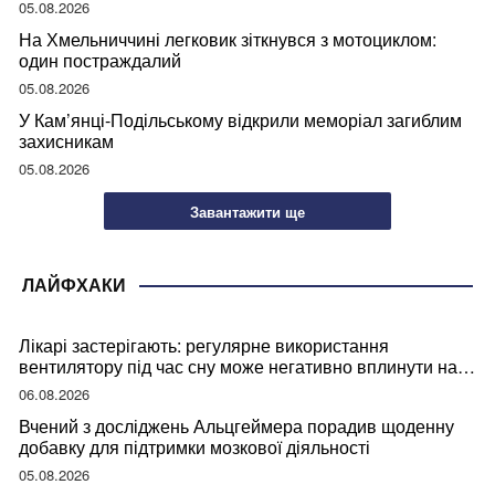
05.08.2026
На Хмельниччині легковик зіткнувся з мотоциклом:
один постраждалий
05.08.2026
У Кам’янці-Подільському відкрили меморіал загиблим
захисникам
05.08.2026
Завантажити ще
ЛАЙФХАКИ
Лікарі застерігають: регулярне використання
вентилятору під час сну може негативно вплинути на
ваше здоров’я
06.08.2026
Вчений з досліджень Альцгеймера порадив щоденну
добавку для підтримки мозкової діяльності
05.08.2026