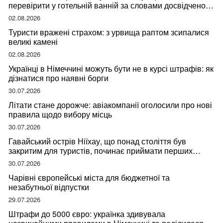
перевірити у готельній ванній за словами досвідченої
мандрівниці
02.08.2026
Туристи вражені страхом: з урвища раптом зсипалися
великі камені
02.08.2026
Українці в Німеччині можуть бути не в курсі штрафів: як
дізнатися про наявні борги
30.07.2026
Літати стане дорожче: авіакомпанії оголосили про нові
правила щодо вибору місць
30.07.2026
Гавайський острів Ніїхау, що понад століття був
закритим для туристів, починає приймати перших
відвідувачів
30.07.2026
Чарівні європейські міста для бюджетної та
незабутньої відпустки
29.07.2026
Штрафи до 5000 євро: українка здивувала