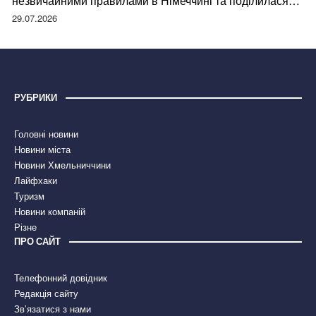
незвичайними правилами в Німеччині та поділилася
правдою
29.07.2026
РУБРИКИ
Головні новини
Новини міста
Новини Хмельниччини
Лайфхаки
Туризм
Новини компаній
Різне
ПРО САЙТ
Телефонний довідник
Редакція сайту
Зв’язатися з нами