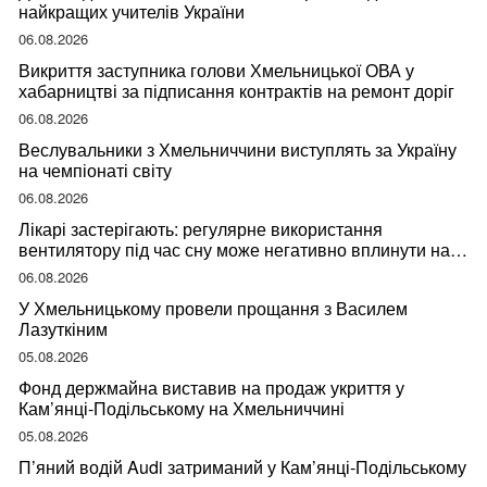
найкращих учителів України
06.08.2026
Викриття заступника голови Хмельницької ОВА у
хабарництві за підписання контрактів на ремонт доріг
06.08.2026
Веслувальники з Хмельниччини виступлять за Україну
на чемпіонаті світу
06.08.2026
Лікарі застерігають: регулярне використання
вентилятору під час сну може негативно вплинути на
ваше здоров’я
06.08.2026
У Хмельницькому провели прощання з Василем
Лазуткіним
05.08.2026
Фонд держмайна виставив на продаж укриття у
Кам’янці-Подільському на Хмельниччині
05.08.2026
П’яний водій Audi затриманий у Кам’янці-Подільському