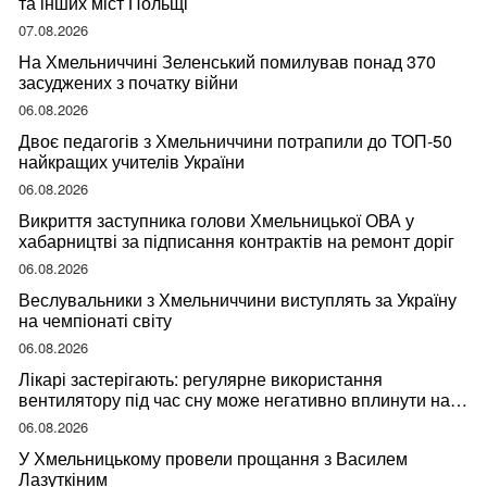
та інших міст Польщі
07.08.2026
На Хмельниччині Зеленський помилував понад 370
засуджених з початку війни
06.08.2026
Двоє педагогів з Хмельниччини потрапили до ТОП-50
найкращих учителів України
06.08.2026
Викриття заступника голови Хмельницької ОВА у
хабарництві за підписання контрактів на ремонт доріг
06.08.2026
Веслувальники з Хмельниччини виступлять за Україну
на чемпіонаті світу
06.08.2026
Лікарі застерігають: регулярне використання
вентилятору під час сну може негативно вплинути на
ваше здоров’я
06.08.2026
У Хмельницькому провели прощання з Василем
Лазуткіним