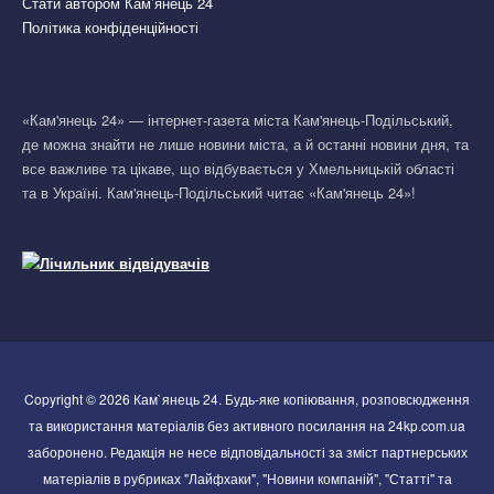
Стати автором Кам’янець 24
Політика конфіденційності
«Кам'янець 24» — інтернет-газета міста Кам'янець-Подільський,
де можна знайти не лише новини міста, а й останні новини дня, та
все важливе та цікаве, що відбувається у Хмельницькій області
та в Україні. Кам'янець-Подільський читає «Кам'янець 24»!
Copyright © 2026 Кам`янець 24. Будь-яке копіювання, розповсюдження
та використання матеріалів без активного посилання на 24kp.com.ua
заборонено. Редакція не несе відповідальності за зміст партнерських
матеріалів в рубриках "Лайфхаки", "Новини компаній", "Статті" та