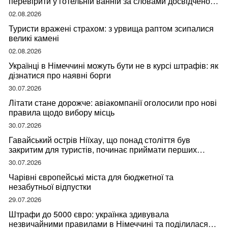
перевірити у готельній ванній за словами досвідченої
мандрівниці
02.08.2026
Туристи вражені страхом: з урвища раптом зсипалися
великі камені
02.08.2026
Українці в Німеччині можуть бути не в курсі штрафів: як
дізнатися про наявні борги
30.07.2026
Літати стане дорожче: авіакомпанії оголосили про нові
правила щодо вибору місць
30.07.2026
Гавайський острів Ніїхау, що понад століття був
закритим для туристів, починає приймати перших
відвідувачів
30.07.2026
Чарівні європейські міста для бюджетної та
незабутньої відпустки
29.07.2026
Штрафи до 5000 євро: українка здивувала
незвичайними правилами в Німеччині та поділилася