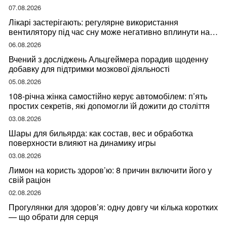
07.08.2026
Лікарі застерігають: регулярне використання
вентилятору під час сну може негативно вплинути на
ваше здоров’я
06.08.2026
Вчений з досліджень Альцгеймера порадив щоденну
добавку для підтримки мозкової діяльності
05.08.2026
108-річна жінка самостійно керує автомобілем: п’ять
простих секретів, які допомогли їй дожити до століття
03.08.2026
Шары для бильярда: как состав, вес и обработка
поверхности влияют на динамику игры
03.08.2026
Лимон на користь здоров’ю: 8 причин включити його у
свій раціон
02.08.2026
Прогулянки для здоров’я: одну довгу чи кілька коротких
— що обрати для серця