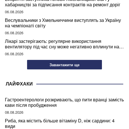
хабарництві за підписання контрактів на ремонт доріг
06.08.2026
Веслувальники з Хмельниччини виступлять за Україну
на чемпіонаті світу
06.08.2026
Лікарі застерігають: регулярне використання
вентилятору під час сну може негативно вплинути на
ваше здоров’я
06.08.2026
Завантажити ще
ЛАЙФХАКИ
Гастроентерологи розкривають, що пити вранці замість
кави після пробудження
08.08.2026
Риба, яка містить більше вітаміну D, ніж сардини: 4
види