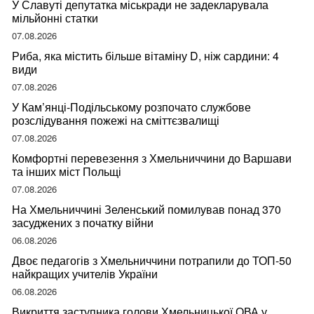
У Славуті депутатка міськради не задекларувала
мільйонні статки
07.08.2026
Риба, яка містить більше вітаміну D, ніж сардини: 4
види
07.08.2026
У Кам’янці-Подільському розпочато службове
розслідування пожежі на сміттєзвалищі
07.08.2026
Комфортні перевезення з Хмельниччини до Варшави
та інших міст Польщі
07.08.2026
На Хмельниччині Зеленський помилував понад 370
засуджених з початку війни
06.08.2026
Двоє педагогів з Хмельниччини потрапили до ТОП-50
найкращих учителів України
06.08.2026
Викриття заступника голови Хмельницької ОВА у