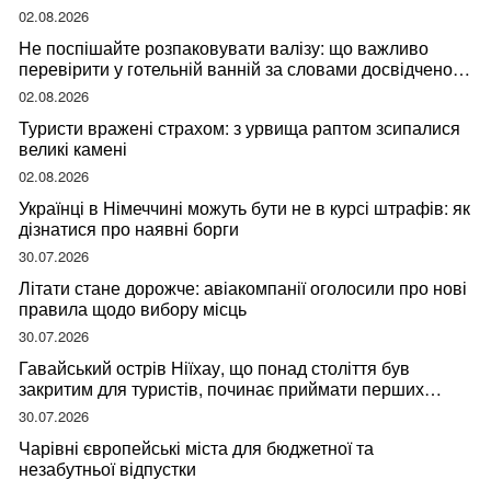
02.08.2026
Не поспішайте розпаковувати валізу: що важливо
перевірити у готельній ванній за словами досвідченої
мандрівниці
02.08.2026
Туристи вражені страхом: з урвища раптом зсипалися
великі камені
02.08.2026
Українці в Німеччині можуть бути не в курсі штрафів: як
дізнатися про наявні борги
30.07.2026
Літати стане дорожче: авіакомпанії оголосили про нові
правила щодо вибору місць
30.07.2026
Гавайський острів Ніїхау, що понад століття був
закритим для туристів, починає приймати перших
відвідувачів
30.07.2026
Чарівні європейські міста для бюджетної та
незабутньої відпустки