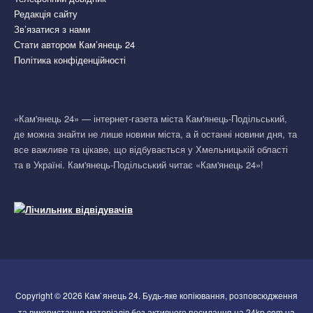
Редакція сайту
Зв’язатися з нами
Стати автором Кам’янець 24
Політика конфіденційності
«Кам'янець 24» — інтернет-газета міста Кам'янець-Подільський,
де можна знайти не лише новини міста, а й останні новини дня, та
все важливе та цікаве, що відбувається у Хмельницькій області
та в Україні. Кам'янець-Подільський читає «Кам'янець 24»!
Copyright © 2026 Кам`янець 24. Будь-яке копіювання, розповсюдження
та використання матеріалів без активного посилання на 24kp.com.ua