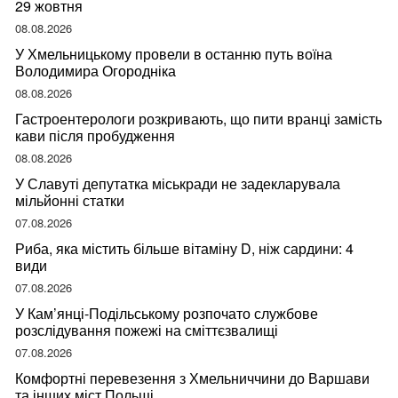
29 жовтня
08.08.2026
У Хмельницькому провели в останню путь воїна
Володимира Огородніка
08.08.2026
Гастроентерологи розкривають, що пити вранці замість
кави після пробудження
08.08.2026
У Славуті депутатка міськради не задекларувала
мільйонні статки
07.08.2026
Риба, яка містить більше вітаміну D, ніж сардини: 4
види
07.08.2026
У Кам’янці-Подільському розпочато службове
розслідування пожежі на сміттєзвалищі
07.08.2026
Комфортні перевезення з Хмельниччини до Варшави
та інших міст Польщі