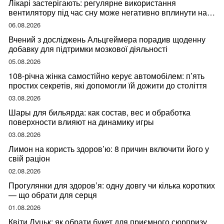
Лікарі застерігають: регулярне використання
вентилятору під час сну може негативно вплинути на
ваше здоров’я
06.08.2026
Вчений з досліджень Альцгеймера порадив щоденну
добавку для підтримки мозкової діяльності
05.08.2026
108-річна жінка самостійно керує автомобілем: п’ять
простих секретів, які допомогли їй дожити до століття
03.08.2026
Шары для бильярда: как состав, вес и обработка
поверхности влияют на динамику игры
03.08.2026
Лимон на користь здоров’ю: 8 причин включити його у
свій раціон
02.08.2026
Прогулянки для здоров’я: одну довгу чи кілька коротких
— що обрати для серця
01.08.2026
Квіти Луцьк: як обрати букет для приємного сюрпризу