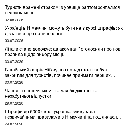
Туристи вражені страхом: з урвища раптом зсипалися
великі камені
02.08.2026
Українці в Німеччині можуть бути не в курсі штрафів: як
дізнатися про наявні борги
30.07.2026
Літати стане дорожче: авіакомпанії оголосили про нові
правила щодо вибору місць
30.07.2026
Гавайський острів Ніїхау, що понад століття був
закритим для туристів, починає приймати перших
відвідувачів
30.07.2026
Чарівні європейські міста для бюджетної та
незабутньої відпустки
29.07.2026
Штрафи до 5000 євро: українка здивувала
незвичайними правилами в Німеччині та поділилася
правдою
29.07.2026