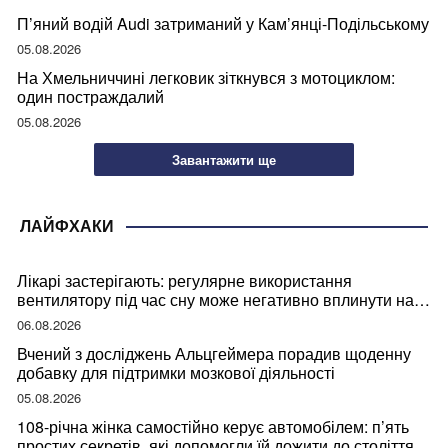
П’яний водій Audi затриманий у Кам’янці-Подільському
05.08.2026
На Хмельниччині легковик зіткнувся з мотоциклом:
один постраждалий
05.08.2026
Завантажити ще
ЛАЙФХАКИ
Лікарі застерігають: регулярне використання
вентилятору під час сну може негативно вплинути на
ваше здоров’я
06.08.2026
Вчений з досліджень Альцгеймера порадив щоденну
добавку для підтримки мозкової діяльності
05.08.2026
108-річна жінка самостійно керує автомобілем: п’ять
простих секретів, які допомогли їй дожити до століття