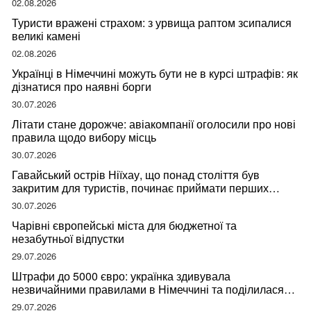
02.08.2026
Туристи вражені страхом: з урвища раптом зсипалися
великі камені
02.08.2026
Українці в Німеччині можуть бути не в курсі штрафів: як
дізнатися про наявні борги
30.07.2026
Літати стане дорожче: авіакомпанії оголосили про нові
правила щодо вибору місць
30.07.2026
Гавайський острів Ніїхау, що понад століття був
закритим для туристів, починає приймати перших
відвідувачів
30.07.2026
Чарівні європейські міста для бюджетної та
незабутньої відпустки
29.07.2026
Штрафи до 5000 євро: українка здивувала
незвичайними правилами в Німеччині та поділилася
правдою
29.07.2026