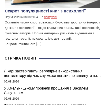
Секрет популярності книг з психології
Опубліковано
08.03.2024
в
Лайфхаки
Останнім часом спостерігається бурхливе зростання інтересу
до книг з психології – як до класичних праць, так і новинок від
сучасних авторів. Полиці книгарень рясніють виданнями з
гештальт-терапії, психоаналізу, арт-терапії,
нейролінгвістичного […]
СТРІЧКА НОВИН
Лікарі застерігають: регулярне використання
вентилятору під час сну може негативно вплинути на
ваше здоров’я
06.08.2026
У Хмельницькому провели прощання з Василем
Лазуткіним
05.08.2026