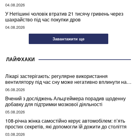
04.08.2026
У Нетішині чоловік втратив 21 тисячу гривень через
шахрайство під час покупки дров
04.08.2026
Завантажити ще
ЛАЙФХАКИ
Лікарі застерігають: регулярне використання
вентилятору під час сну може негативно вплинути на
ваше здоров’я
06.08.2026
Вчений з досліджень Альцгеймера порадив щоденну
добавку для підтримки мозкової діяльності
05.08.2026
108-річна жінка самостійно керує автомобілем: п’ять
простих секретів, які допомогли їй дожити до століття
03.08.2026