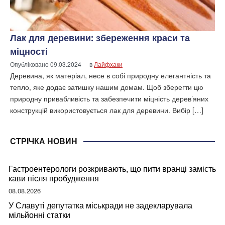
Лак для деревини: збереження краси та
міцності
Опубліковано
09.03.2024
в
Лайфхаки
Деревина, як матеріал, несе в собі природну елегантність та
тепло, яке додає затишку нашим домам. Щоб зберегти цю
природну привабливість та забезпечити міцність дерев’яних
конструкцій використовується лак для деревини. Вибір […]
СТРІЧКА НОВИН
Гастроентерологи розкривають, що пити вранці замість
кави після пробудження
08.08.2026
У Славуті депутатка міськради не задекларувала
мільйонні статки