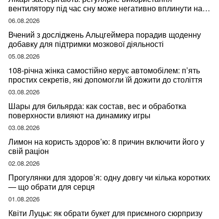
вентилятору під час сну може негативно вплинути на
ваше здоров’я
06.08.2026
Вчений з досліджень Альцгеймера порадив щоденну
добавку для підтримки мозкової діяльності
05.08.2026
108-річна жінка самостійно керує автомобілем: п’ять
простих секретів, які допомогли їй дожити до століття
03.08.2026
Шары для бильярда: как состав, вес и обработка
поверхности влияют на динамику игры
03.08.2026
Лимон на користь здоров’ю: 8 причин включити його у
свій раціон
02.08.2026
Прогулянки для здоров’я: одну довгу чи кілька коротких
— що обрати для серця
01.08.2026
Квіти Луцьк: як обрати букет для приємного сюрпризу