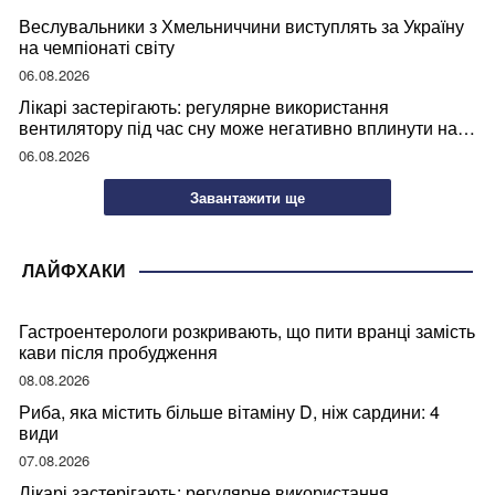
Веслувальники з Хмельниччини виступлять за Україну
на чемпіонаті світу
06.08.2026
Лікарі застерігають: регулярне використання
вентилятору під час сну може негативно вплинути на
ваше здоров’я
06.08.2026
Завантажити ще
ЛАЙФХАКИ
Гастроентерологи розкривають, що пити вранці замість
кави після пробудження
08.08.2026
Риба, яка містить більше вітаміну D, ніж сардини: 4
види
07.08.2026
Лікарі застерігають: регулярне використання