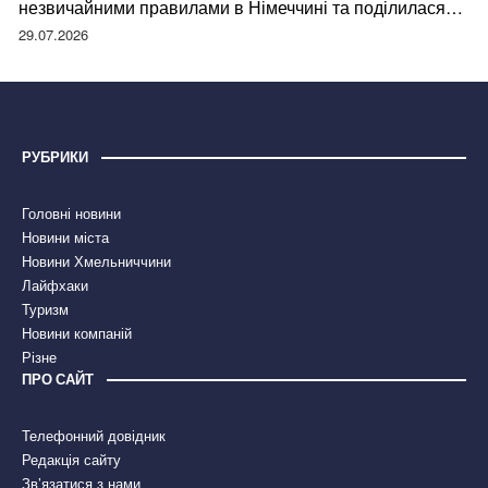
незвичайними правилами в Німеччині та поділилася
правдою
29.07.2026
РУБРИКИ
Головні новини
Новини міста
Новини Хмельниччини
Лайфхаки
Туризм
Новини компаній
Різне
ПРО САЙТ
Телефонний довідник
Редакція сайту
Зв’язатися з нами