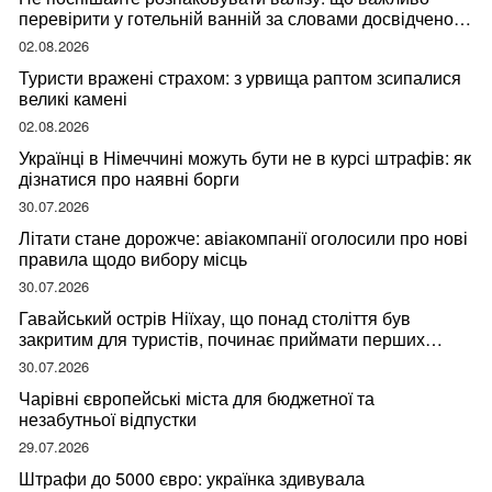
перевірити у готельній ванній за словами досвідченої
мандрівниці
02.08.2026
Туристи вражені страхом: з урвища раптом зсипалися
великі камені
02.08.2026
Українці в Німеччині можуть бути не в курсі штрафів: як
дізнатися про наявні борги
30.07.2026
Літати стане дорожче: авіакомпанії оголосили про нові
правила щодо вибору місць
30.07.2026
Гавайський острів Ніїхау, що понад століття був
закритим для туристів, починає приймати перших
відвідувачів
30.07.2026
Чарівні європейські міста для бюджетної та
незабутньої відпустки
29.07.2026
Штрафи до 5000 євро: українка здивувала