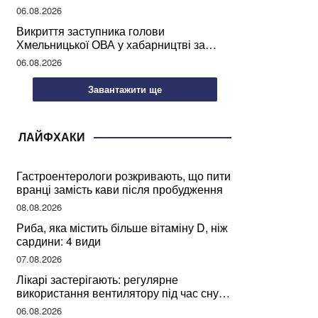
учителів України
06.08.2026
Викриття заступника голови
Хмельницької ОВА у хабарництві за
підписання контрактів на ремонт доріг
06.08.2026
Завантажити ще
ЛАЙФХАКИ
Гастроентерологи розкривають, що пити
вранці замість кави після пробудження
08.08.2026
Риба, яка містить більше вітаміну D, ніж
сардини: 4 види
07.08.2026
Лікарі застерігають: регулярне
використання вентилятору під час сну
може негативно вплинути на ваше
06.08.2026