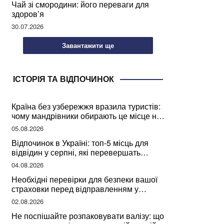
Чай зі смородини: його переваги для
здоров’я
30.07.2026
Завантажити ще
ІСТОРІЯ ТА ВІДПОЧИНОК
Країна без узбережжя вразила туристів:
чому мандрівники обирають це місце на
відпочинок
05.08.2026
Відпочинок в Україні: топ-5 місць для
відвідин у серпні, які перевершать
закордонні враження
04.08.2026
Необхідні перевірки для безпеки вашої
страховки перед відправленням у
подорож
02.08.2026
Не поспішайте розпаковувати валізу: що