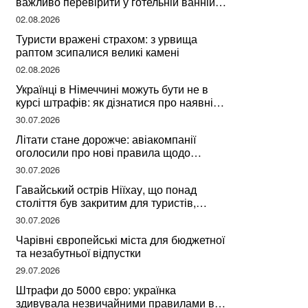
важливо перевірити у готельній ванній
за словами досвідченої мандрівниці
02.08.2026
Туристи вражені страхом: з урвища
раптом зсипалися великі камені
02.08.2026
Українці в Німеччині можуть бути не в
курсі штрафів: як дізнатися про наявні
борги
30.07.2026
Літати стане дорожче: авіакомпанії
оголосили про нові правила щодо
вибору місць
30.07.2026
Гавайський острів Ніїхау, що понад
століття був закритим для туристів,
починає приймати перших відвідувачів
30.07.2026
Чарівні європейські міста для бюджетної
та незабутньої відпустки
29.07.2026
Штрафи до 5000 євро: українка
здивувала незвичайними правилами в