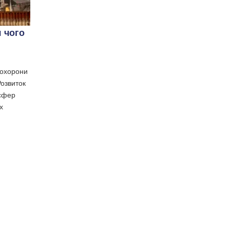
я чого
 охорони
Розвиток
 сфер
х