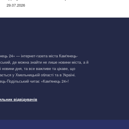
Німеччині та поділилася правдою
29.07.2026
нець 24» — інтернет-газета міста Кам'янець-
ський, де можна знайти не лише новини міста, а й
і новини дня, та все важливе та цікаве, що
ається у Хмельницькій області та в Україні.
ець-Подільський читає «Кам'янець 24»!