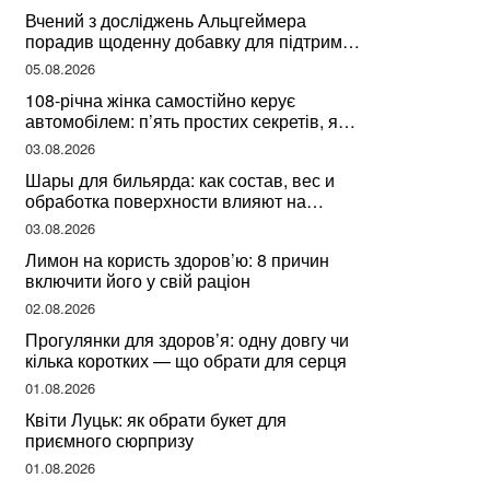
здоров’я
Вчений з досліджень Альцгеймера
порадив щоденну добавку для підтримки
мозкової діяльності
05.08.2026
108-річна жінка самостійно керує
автомобілем: п’ять простих секретів, які
допомогли їй дожити до століття
03.08.2026
Шары для бильярда: как состав, вес и
обработка поверхности влияют на
динамику игры
03.08.2026
Лимон на користь здоров’ю: 8 причин
включити його у свій раціон
02.08.2026
Прогулянки для здоров’я: одну довгу чи
кілька коротких — що обрати для серця
01.08.2026
Квіти Луцьк: як обрати букет для
приємного сюрпризу
01.08.2026