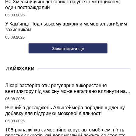
На Хмельниччині легковик зіткнувся з мотоциклом:
один постраждалий
05.08.2026
У Кам’янці-Подільському відкрили меморіал загиблим
захисникам
05.08.2026
Завантажити ще
ЛАЙФХАКИ
Лікарі застерігають: регулярне використання
вентилятору під час сну може негативно вплинути на
ваше здоров’я
06.08.2026
Вчений з досліджень Альцгеймера порадив щоденну
добавку для підтримки мозкової діяльності
05.08.2026
108-річна жінка самостійно керує автомобілем: п’ять
простих секретів, які допомогли їй дожити до століття