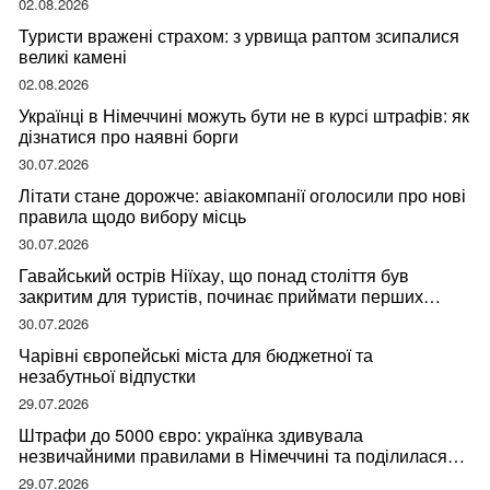
02.08.2026
Туристи вражені страхом: з урвища раптом зсипалися
великі камені
02.08.2026
Українці в Німеччині можуть бути не в курсі штрафів: як
дізнатися про наявні борги
30.07.2026
Літати стане дорожче: авіакомпанії оголосили про нові
правила щодо вибору місць
30.07.2026
Гавайський острів Ніїхау, що понад століття був
закритим для туристів, починає приймати перших
відвідувачів
30.07.2026
Чарівні європейські міста для бюджетної та
незабутньої відпустки
29.07.2026
Штрафи до 5000 євро: українка здивувала
незвичайними правилами в Німеччині та поділилася
правдою
29.07.2026