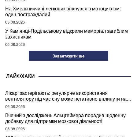
На Хмельниччині легковик зіткнувся з мотоциклом:
один постраждалий
05.08.2026
У Кам’янці-Подільському відкрили меморіал загиблим
захисникам
05.08.2026
Завантажити ще
ЛАЙФХАКИ
Лікарі застерігають: регулярне використання
вентилятору під час сну може негативно вплинути на
ваше здоров’я
06.08.2026
Вчений з досліджень Альцгеймера порадив щоденну
добавку для підтримки мозкової діяльності
05.08.2026