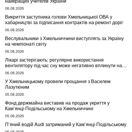
найкращих учителів України
06.08.2026
Викриття заступника голови Хмельницької ОВА у
хабарництві за підписання контрактів на ремонт доріг
06.08.2026
Веслувальники з Хмельниччини виступлять за Україну
на чемпіонаті світу
06.08.2026
Лікарі застерігають: регулярне використання
вентилятору під час сну може негативно вплинути на
ваше здоров’я
06.08.2026
У Хмельницькому провели прощання з Василем
Лазуткіним
05.08.2026
Фонд держмайна виставив на продаж укриття у
Кам’янці-Подільському на Хмельниччині
05.08.2026
П’яний водій Audi затриманий у Кам’янці-Подільському
05.08.2026