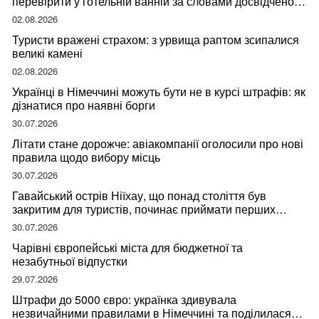
перевірити у готельній ванній за словами досвідченої
мандрівниці
02.08.2026
Туристи вражені страхом: з урвища раптом зсипалися
великі камені
02.08.2026
Українці в Німеччині можуть бути не в курсі штрафів: як
дізнатися про наявні борги
30.07.2026
Літати стане дорожче: авіакомпанії оголосили про нові
правила щодо вибору місць
30.07.2026
Гавайський острів Ніїхау, що понад століття був
закритим для туристів, починає приймати перших
відвідувачів
30.07.2026
Чарівні європейські міста для бюджетної та
незабутньої відпустки
29.07.2026
Штрафи до 5000 євро: українка здивувала
незвичайними правилами в Німеччині та поділилася