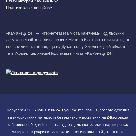
Стати автором Кам’янець 24
Політика конфіденційності
«Кам'янець 24» — інтернет-газета міста Кам'янець-Подільський,
де можна знайти не лише новини міста, а й останні новини дня, та
все важливе та цікаве, що відбувається у Хмельницькій області
та в Україні. Кам'янець-Подільський читає «Кам'янець 24»!
Copyright © 2026 Кам`янець 24. Будь-яке копіювання, розповсюдження
та використання матеріалів без активного посилання на 24kp.com.ua
заборонено. Редакція не несе відповідальності за зміст партнерських
матеріалів в рубриках "Лайфхаки", "Новини компаній", "Статті" та