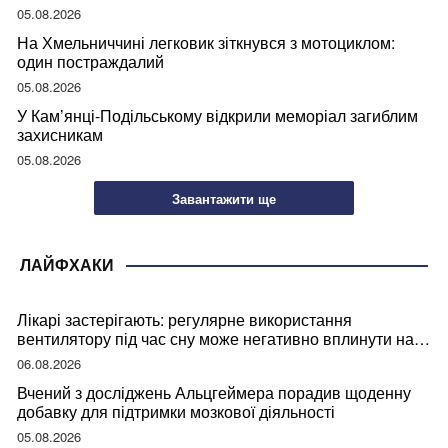
05.08.2026
На Хмельниччині легковик зіткнувся з мотоциклом:
один постраждалий
05.08.2026
У Кам’янці-Подільському відкрили меморіал загиблим
захисникам
05.08.2026
Завантажити ще
ЛАЙФХАКИ
Лікарі застерігають: регулярне використання
вентилятору під час сну може негативно вплинути на
ваше здоров’я
06.08.2026
Вчений з досліджень Альцгеймера порадив щоденну
добавку для підтримки мозкової діяльності
05.08.2026