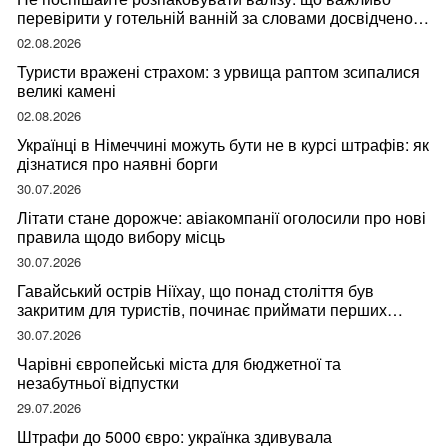
перевірити у готельній ванній за словами досвідченої
мандрівниці
02.08.2026
Туристи вражені страхом: з урвища раптом зсипалися
великі камені
02.08.2026
Українці в Німеччині можуть бути не в курсі штрафів: як
дізнатися про наявні борги
30.07.2026
Літати стане дорожче: авіакомпанії оголосили про нові
правила щодо вибору місць
30.07.2026
Гавайський острів Ніїхау, що понад століття був
закритим для туристів, починає приймати перших
відвідувачів
30.07.2026
Чарівні європейські міста для бюджетної та
незабутньої відпустки
29.07.2026
Штрафи до 5000 євро: українка здивувала