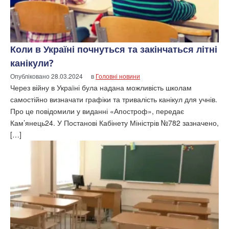
Коли в Україні почнуться та закінчаться літні
канікули?
Опубліковано
28.03.2024
в
Головні новини
Через війну в Україні була надана можливість школам
самостійно визначати графіки та тривалість канікул для учнів.
Про це повідомили у виданні «Апостроф», передає
Кам’янець24. У Постанові Кабінету Міністрів №782 зазначено,
[…]