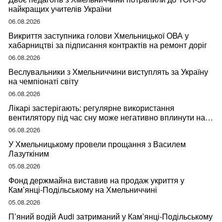
найкращих учителів України
06.08.2026
Викриття заступника голови Хмельницької ОВА у
хабарництві за підписання контрактів на ремонт доріг
06.08.2026
Веслувальники з Хмельниччини виступлять за Україну
на чемпіонаті світу
06.08.2026
Лікарі застерігають: регулярне використання
вентилятору під час сну може негативно вплинути на
ваше здоров’я
06.08.2026
У Хмельницькому провели прощання з Василем
Лазуткіним
05.08.2026
Фонд держмайна виставив на продаж укриття у
Кам’янці-Подільському на Хмельниччині
05.08.2026
П’яний водій Audi затриманий у Кам’янці-Подільському