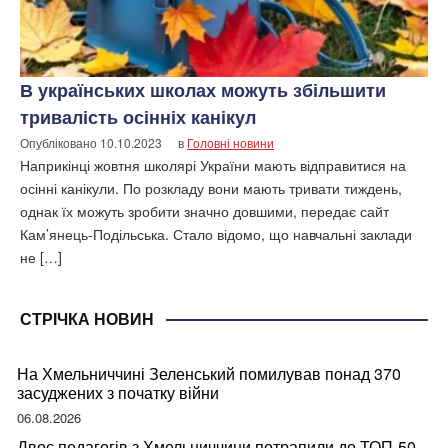
В українських школах можуть збільшити
тривалість осінніх канікул
Опубліковано
10.10.2023
в
Головні новини
Наприкінці жовтня школярі України мають відправитися на
осінні канікули. По розкладу вони мають тривати тиждень,
однак їх можуть зробити значно довшими, передає сайт
Кам’янець-Подільська. Стало відомо, що навчальні заклади
не […]
СТРІЧКА НОВИН
На Хмельниччині Зеленський помилував понад 370
засуджених з початку війни
06.08.2026
Двоє педагогів з Хмельниччини потрапили до ТОП-50