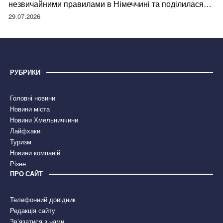
незвичайними правилами в Німеччині та поділилася
правдою
29.07.2026
РУБРИКИ
Головні новини
Новини міста
Новини Хмельниччини
Лайфхаки
Туризм
Новини компаній
Різне
ПРО САЙТ
Телефонний довідник
Редакція сайту
Зв’язатися з нами