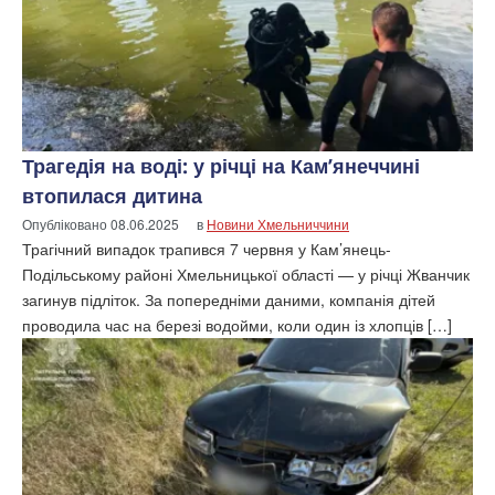
Трагедія на воді: у річці на Кам’янеччині
втопилася дитина
Опубліковано
08.06.2025
в
Новини Хмельниччини
Трагічний випадок трапився 7 червня у Кам’янець-
Подільському районі Хмельницької області — у річці Жванчик
загинув підліток. За попередніми даними, компанія дітей
проводила час на березі водойми, коли один із хлопців […]