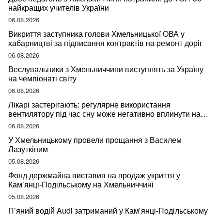
найкращих учителів України
06.08.2026
Викриття заступника голови Хмельницької ОВА у
хабарництві за підписання контрактів на ремонт доріг
06.08.2026
Веслувальники з Хмельниччини виступлять за Україну
на чемпіонаті світу
06.08.2026
Лікарі застерігають: регулярне використання
вентилятору під час сну може негативно вплинути на
ваше здоров’я
06.08.2026
У Хмельницькому провели прощання з Василем
Лазуткіним
05.08.2026
Фонд держмайна виставив на продаж укриття у
Кам’янці-Подільському на Хмельниччині
05.08.2026
П’яний водій Audi затриманий у Кам’янці-Подільському