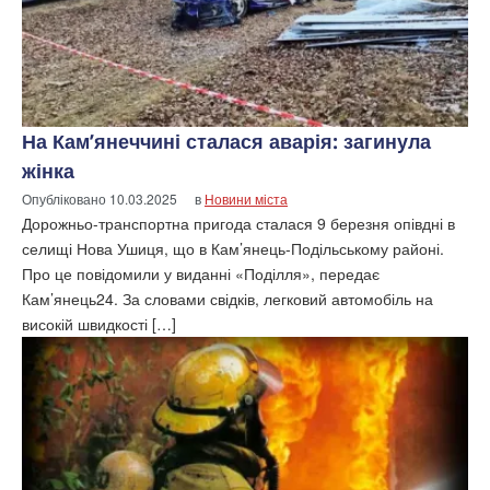
На Кам’янеччині сталася аварія: загинула
жінка
Опубліковано
10.03.2025
в
Новини міста
Дорожньо-транспортна пригода сталася 9 березня опівдні в
селищі Нова Ушиця, що в Кам’янець-Подільському районі.
Про це повідомили у виданні «Поділля», передає
Кам’янець24. За словами свідків, легковий автомобіль на
високій швидкості […]