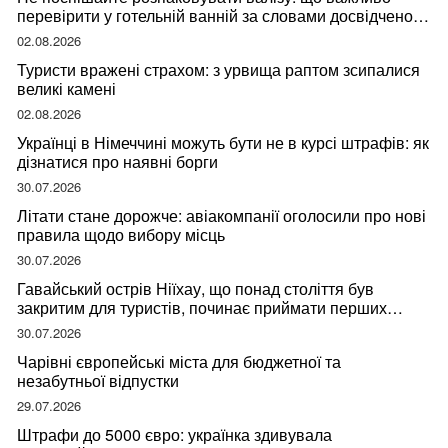
перевірити у готельній ванній за словами досвідченої
мандрівниці
02.08.2026
Туристи вражені страхом: з урвища раптом зсипалися
великі камені
02.08.2026
Українці в Німеччині можуть бути не в курсі штрафів: як
дізнатися про наявні борги
30.07.2026
Літати стане дорожче: авіакомпанії оголосили про нові
правила щодо вибору місць
30.07.2026
Гавайський острів Ніїхау, що понад століття був
закритим для туристів, починає приймати перших
відвідувачів
30.07.2026
Чарівні європейські міста для бюджетної та
незабутньої відпустки
29.07.2026
Штрафи до 5000 євро: українка здивувала