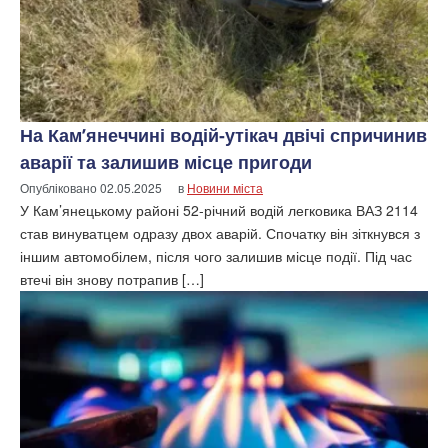
На Кам’янеччині водій-утікач двічі спричинив
аварії та залишив місце пригоди
Опубліковано
02.05.2025
в
Новини міста
У Кам’янецькому районі 52-річний водій легковика ВАЗ 2114
став винуватцем одразу двох аварій. Спочатку він зіткнувся з
іншим автомобілем, після чого залишив місце події. Під час
втечі він знову потрапив […]