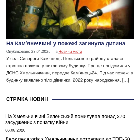
На Кам’янеччині у пожежі загинула дитина
Опубліковано
23.01.2025
в
Новини міста
У селі Сивороги Кам’янець-Подільського району сталася
страшна пожежа у житловому будинку. Про це повідомили у
ДСНС Хмельниччини, передає Кам’янець24. Під час пожежі в
будинку виявлено тіло дівчинки, 2022 року народження, […]
СТРІЧКА НОВИН
На Хмельниччині Зеленський помилував понад 370
засуджених з початку війни
06.08.2026
Двоє педагогів з Хмельниччини потрапили до ТОП-50