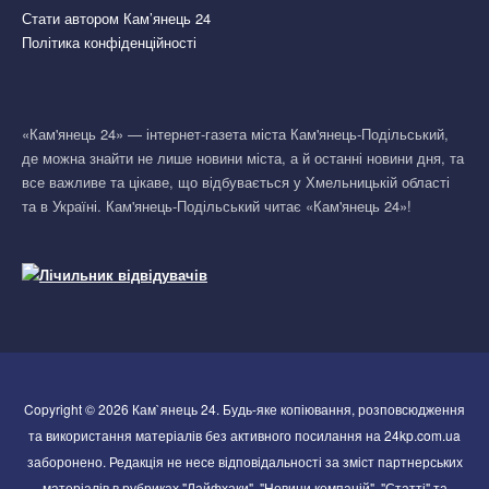
Стати автором Кам’янець 24
Політика конфіденційності
«Кам'янець 24» — інтернет-газета міста Кам'янець-Подільський,
де можна знайти не лише новини міста, а й останні новини дня, та
все важливе та цікаве, що відбувається у Хмельницькій області
та в Україні. Кам'янець-Подільський читає «Кам'янець 24»!
Copyright © 2026 Кам`янець 24. Будь-яке копіювання, розповсюдження
та використання матеріалів без активного посилання на 24kp.com.ua
заборонено. Редакція не несе відповідальності за зміст партнерських
матеріалів в рубриках "Лайфхаки", "Новини компаній", "Статті" та