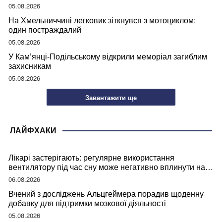
05.08.2026
На Хмельниччині легковик зіткнувся з мотоциклом:
один постраждалий
05.08.2026
У Кам’янці-Подільському відкрили меморіал загиблим
захисникам
05.08.2026
Завантажити ще
ЛАЙФХАКИ
Лікарі застерігають: регулярне використання
вентилятору під час сну може негативно вплинути на
ваше здоров’я
06.08.2026
Вчений з досліджень Альцгеймера порадив щоденну
добавку для підтримки мозкової діяльності
05.08.2026