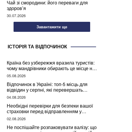
Чай зі смородини: його переваги для
здоров’я
30.07.2026
Завантажити ще
ІСТОРІЯ ТА ВІДПОЧИНОК
Країна без узбережжя вразила туристів:
чому мандрівники обирають це місце на
відпочинок
05.08.2026
Відпочинок в Україні: топ-5 місць для
відвідин у серпні, які перевершать
закордонні враження
04.08.2026
Необхідні перевірки для безпеки вашої
страховки перед відправленням у
подорож
02.08.2026
Не поспішайте розпаковувати валізу: що