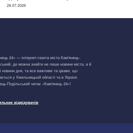
Німеччині та поділилася правдою
29.07.2026
нець 24» — інтернет-газета міста Кам'янець-
ський, де можна знайти не лише новини міста, а й
і новини дня, та все важливе та цікаве, що
ається у Хмельницькій області та в Україні.
ець-Подільський читає «Кам'янець 24»!