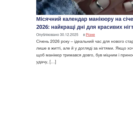
Місячний календар манікюру на січ
2026: найкращі дні для красивих нігт
Опубліковано
30.12.2025
в
Різне
Січень 2026 року – ідеальний час для нового стар
лише в житті, але й у догляді за нігтями. Якщо хо
щоб манікюр тримався довго, був міцним і прино
удачу, […]