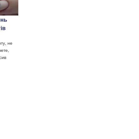
ень
ів
ту, не
чете,
сив