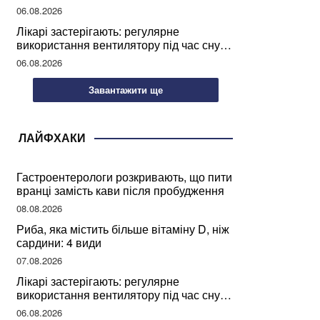
світу
06.08.2026
Лікарі застерігають: регулярне
використання вентилятору під час сну
може негативно вплинути на ваше
06.08.2026
здоров’я
Завантажити ще
ЛАЙФХАКИ
Гастроентерологи розкривають, що пити
вранці замість кави після пробудження
08.08.2026
Риба, яка містить більше вітаміну D, ніж
сардини: 4 види
07.08.2026
Лікарі застерігають: регулярне
використання вентилятору під час сну
може негативно вплинути на ваше
06.08.2026