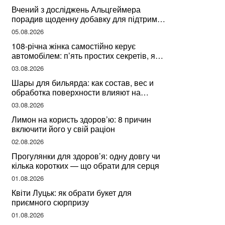
здоров’я
Вчений з досліджень Альцгеймера
порадив щоденну добавку для підтримки
мозкової діяльності
05.08.2026
108-річна жінка самостійно керує
автомобілем: п’ять простих секретів, які
допомогли їй дожити до століття
03.08.2026
Шары для бильярда: как состав, вес и
обработка поверхности влияют на
динамику игры
03.08.2026
Лимон на користь здоров’ю: 8 причин
включити його у свій раціон
02.08.2026
Прогулянки для здоров’я: одну довгу чи
кілька коротких — що обрати для серця
01.08.2026
Квіти Луцьк: як обрати букет для
приємного сюрпризу
01.08.2026