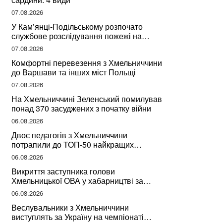
07.08.2026
У Кам’янці-Подільському розпочато
службове розслідування пожежі на
сміттєзвалищі
07.08.2026
Комфортні перевезення з Хмельниччини
до Варшави та інших міст Польщі
07.08.2026
На Хмельниччині Зеленський помилував
понад 370 засуджених з початку війни
06.08.2026
Двоє педагогів з Хмельниччини
потрапили до ТОП-50 найкращих
учителів України
06.08.2026
Викриття заступника голови
Хмельницької ОВА у хабарництві за
підписання контрактів на ремонт доріг
06.08.2026
Веслувальники з Хмельниччини
виступлять за Україну на чемпіонаті