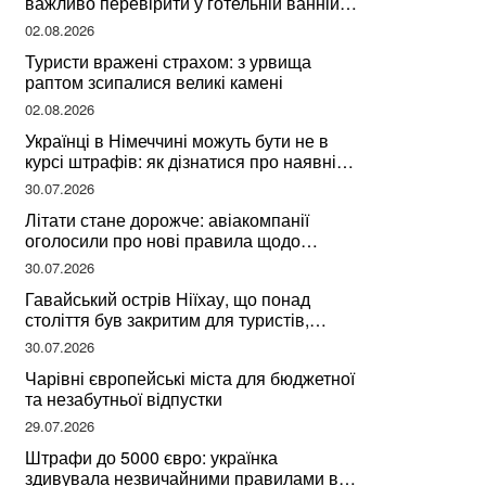
важливо перевірити у готельній ванній
за словами досвідченої мандрівниці
02.08.2026
Туристи вражені страхом: з урвища
раптом зсипалися великі камені
02.08.2026
Українці в Німеччині можуть бути не в
курсі штрафів: як дізнатися про наявні
борги
30.07.2026
Літати стане дорожче: авіакомпанії
оголосили про нові правила щодо
вибору місць
30.07.2026
Гавайський острів Ніїхау, що понад
століття був закритим для туристів,
починає приймати перших відвідувачів
30.07.2026
Чарівні європейські міста для бюджетної
та незабутньої відпустки
29.07.2026
Штрафи до 5000 євро: українка
здивувала незвичайними правилами в