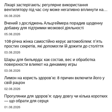
Лікарі застерігають: регулярне використання
вентилятору під час сну може негативно вплинути на
ваше здоров’я
06.08.2026
Вчений з досліджень Альцгеймера порадив щоденну
добавку для підтримки мозкової діяльності
05.08.2026
108-річна жінка самостійно керує автомобілем: п’ять
простих секретів, які допомогли їй дожити до століття
03.08.2026
Шары для бильярда: как состав, вес и обработка
поверхности влияют на динамику игры
03.08.2026
Лимон на користь здоров’ю: 8 причин включити його у
свій раціон
02.08.2026
Прогулянки для здоров’я: одну довгу чи кілька коротких
— що обрати для серця
01.08.2026