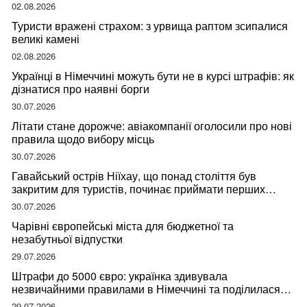
мандрівниці
02.08.2026
Туристи вражені страхом: з урвища раптом зсипалися
великі камені
02.08.2026
Українці в Німеччині можуть бути не в курсі штрафів: як
дізнатися про наявні борги
30.07.2026
Літати стане дорожче: авіакомпанії оголосили про нові
правила щодо вибору місць
30.07.2026
Гавайський острів Ніїхау, що понад століття був
закритим для туристів, починає приймати перших
відвідувачів
30.07.2026
Чарівні європейські міста для бюджетної та
незабутньої відпустки
29.07.2026
Штрафи до 5000 євро: українка здивувала
незвичайними правилами в Німеччині та поділилася
правдою
29.07.2026