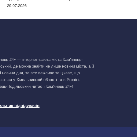
Німеччині та поділилася правдою
29.07.2026
нець 24» — інтернет-газета міста Кам'янець-
ський, де можна знайти не лише новини міста, а й
і новини дня, та все важливе та цікаве, що
ається у Хмельницькій області та в Україні.
ець-Подільський читає «Кам'янець 24»!