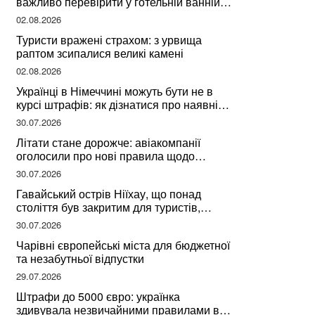
важливо перевірити у готельній ванній
за словами досвідченої мандрівниці
02.08.2026
Туристи вражені страхом: з урвища
раптом зсипалися великі камені
02.08.2026
Українці в Німеччині можуть бути не в
курсі штрафів: як дізнатися про наявні
борги
30.07.2026
Літати стане дорожче: авіакомпанії
оголосили про нові правила щодо
вибору місць
30.07.2026
Гавайський острів Ніїхау, що понад
століття був закритим для туристів,
починає приймати перших відвідувачів
30.07.2026
Чарівні європейські міста для бюджетної
та незабутньої відпустки
29.07.2026
Штрафи до 5000 євро: українка
здивувала незвичайними правилами в