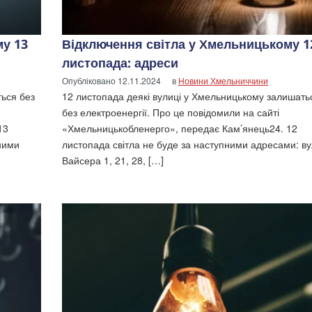
му 13
Відключення світла у Хмельницькому 1
листопада: адреси
Опубліковано
12.11.2024
в
Новини Хмельниччини
ься без
12 листопада деякі вулиці у Хмельницькому залишать
без електроенергії. Про це повідомили на сайті
13
«Хмельницькобленерго», передає Кам’янець24. 12
пними
листопада світла не буде за наступними адресами: ву
Вайсера 1, 21, 28, […]