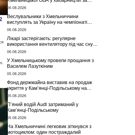
підписання контрактів на ремонт доріг
06.08.2026
Веслувальники з Хмельниччини
2
виступлять за Україну на чемпіонаті
світу
06.08.2026
Лікарі застерігають: регулярне
ся
використання вентилятору під час сну
може негативно вплинути на ваше
06.08.2026
здоров’я
У Хмельницькому провели прощання з
л.
Василем Лазуткіним
05.08.2026
Фонд держмайна виставив на продаж
укриття у Кам’янці-Подільському на
Хмельниччині
05.08.2026
П’яний водій Audi затриманий у
Кам’янці-Подільському
05.08.2026
На Хмельниччині легковик зіткнувся з
мотоциклом: один постраждалий