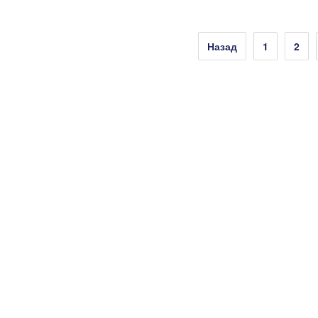
Пагінація
Назад
1
2
записів