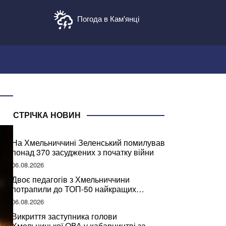
Погода в Кам'янці
СТРІЧКА НОВИН
На Хмельниччині Зеленський помилував
понад 370 засуджених з початку війни
06.08.2026
Двоє педагогів з Хмельниччини
потрапили до ТОП-50 найкращих
учителів України
06.08.2026
Викриття заступника голови
Хмельницької ОВА у хабарництві за