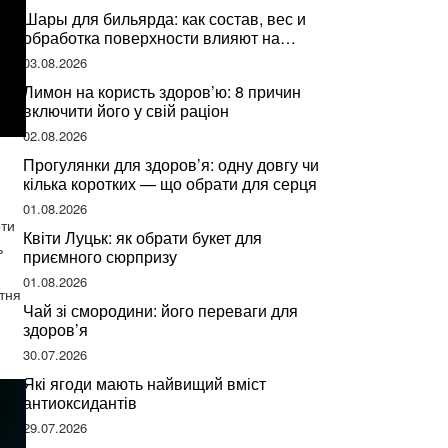
Шары для бильярда: как состав, вес и
обработка поверхности влияют на
динамику игры
03.08.2026
Лимон на користь здоров’ю: 8 причин
включити його у свій раціон
02.08.2026
Прогулянки для здоров’я: одну довгу чи
кілька коротких — що обрати для серця
01.08.2026
оти
Квіти Луцьк: як обрати букет для
ь
приємного сюрпризу
01.08.2026
тня
Чай зі смородини: його переваги для
здоров’я
30.07.2026
Які ягоди мають найвищий вміст
антиоксидантів
29.07.2026