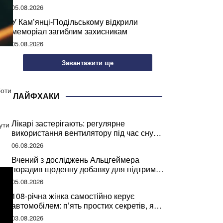
05.08.2026
У Кам’янці-Подільському відкрили
меморіал загиблим захисникам
05.08.2026
Завантажити ще
боти
ЛАЙФХАКИ
Лікарі застерігають: регулярне
ути
використання вентилятору під час сну
може негативно вплинути на ваше
06.08.2026
здоров’я
Вчений з досліджень Альцгеймера
порадив щоденну добавку для підтримки
мозкової діяльності
05.08.2026
108-річна жінка самостійно керує
автомобілем: п’ять простих секретів, які
допомогли їй дожити до століття
03.08.2026