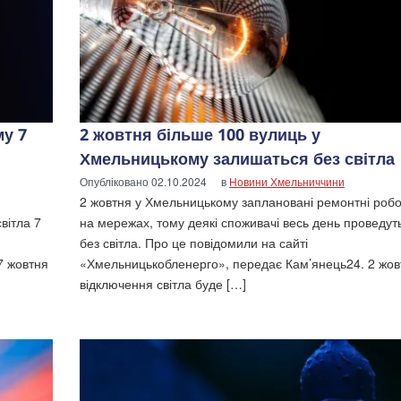
му 7
2 жовтня більше 100 вулиць у
Хмельницькому залишаться без світла
Опубліковано
02.10.2024
в
Новини Хмельниччини
2 жовтня у Хмельницькому заплановані ремонтні роб
вітла 7
на мережах, тому деякі споживачі весь день проведут
без світла. Про це повідомили на сайті
7 жовтня
«Хмельницькобленерго», передає Кам’янець24. 2 жов
відключення світла буде […]