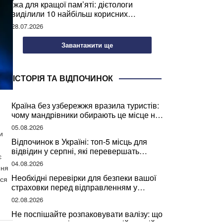
Їжа для кращої пам’яті: дієтологи
виділили 10 найбільш корисних
продуктів
28.07.2026
Завантажити ще
ІСТОРІЯ ТА ВІДПОЧИНОК
Країна без узбережжя вразила туристів:
чому мандрівники обирають це місце на
відпочинок
05.08.2026
и
Відпочинок в Україні: топ-5 місць для
відвідин у серпні, які перевершать
є
закордонні враження
04.08.2026
ння
Необхідні перевірки для безпеки вашої
ься
страховки перед відправленням у
подорож
02.08.2026
Не поспішайте розпаковувати валізу: що