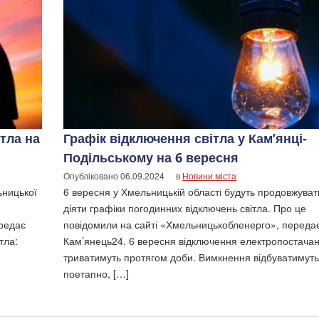
ітла на
Графік відключення світла у Кам’янці-
Подільському на 6 вересня
Опубліковано
06.09.2024
в
Новини міста
ьницької
6 вересня у Хмельницькій області будуть продовжуват
діяти графіки погодинних відключень світла. Про це
редає
повідомили на сайті «Хмельницькобленерго», переда
тла:
Кам’янець24. 6 вересня відключення електропостача
триватимуть протягом доби. Вимкнення відбуватимут
поетапно, […]