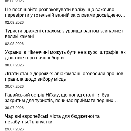
02.08.2026
Не поспішайте розпаковувати валізу: що важливо
перевірити у готельній ванній за словами досвідченої
мандрівниці
02.08.2026
Туристи вражені страхом: з урвища раптом зсипалися
великі камені
02.08.2026
Українці в Німеччині можуть бути не в курсі штрафів: як
дізнатися про наявні борги
30.07.2026
Літати стане дорожче: авіакомпанії оголосили про нові
правила щодо вибору місць
30.07.2026
Гавайський острів Ніїхау, що понад століття був
закритим для туристів, починає приймати перших
відвідувачів
30.07.2026
Чарівні європейські міста для бюджетної та
незабутньої відпустки
29.07.2026