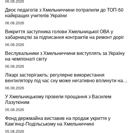
06.08.2026
Двоє педагогів з Хмельниччини потрапили до ТОП-50
найкращих учителів України
06.08.2026
Викриття заступника голови Хмельницької ОВА у
хабарництві за підписання контрактів на ремонт доріг
06.08.2026
Веслувальники з Хмельниччини виступлять за Україну
на чемпіонаті світу
06.08.2026
Лікарі застерігають: регулярне використання
вентилятору під час сну може негативно вплинути на
ваше здоров’я
06.08.2026
У Хмельницькому провели прощання з Василем
Лазуткіним
05.08.2026
Фонд держмайна виставив на продаж укриття у
Кам’янці-Подільському на Хмельниччині
05.08.2026