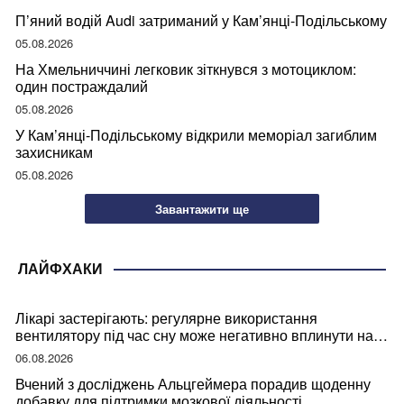
П’яний водій Audi затриманий у Кам’янці-Подільському
05.08.2026
На Хмельниччині легковик зіткнувся з мотоциклом:
один постраждалий
05.08.2026
У Кам’янці-Подільському відкрили меморіал загиблим
захисникам
05.08.2026
Завантажити ще
ЛАЙФХАКИ
Лікарі застерігають: регулярне використання
вентилятору під час сну може негативно вплинути на
ваше здоров’я
06.08.2026
Вчений з досліджень Альцгеймера порадив щоденну
добавку для підтримки мозкової діяльності