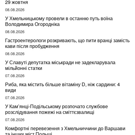
29 жовтня
08.08.2026
У Хмельницькому провели в останню путь воїна
Володимира Огородніка
08.08.2026
Гастроентерологи розкривають, що пити вранці замість
кави після пробудження
08.08.2026
У Славуті депутатка міськради не задекларувала
мільйонні статки
07.08.2026
Риба, яка містить більше вітаміну D, ніж сардини: 4
види
07.08.2026
У Кам’янці-Подільському розпочато службове
розслідування пожежі на сміттєзвалищі
07.08.2026
Комфортні перевезення з Хмельниччини до Варшави
та інших міст Польщі