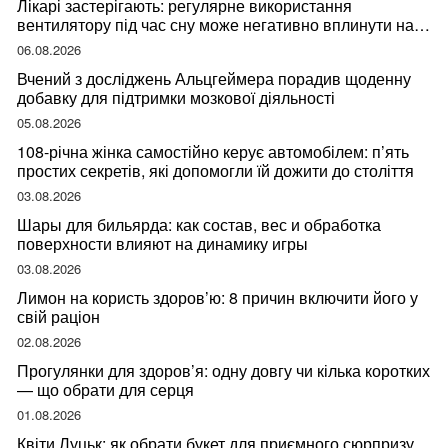
Лікарі застерігають: регулярне використання
вентилятору під час сну може негативно вплинути на
ваше здоров’я
06.08.2026
Вчений з досліджень Альцгеймера порадив щоденну
добавку для підтримки мозкової діяльності
05.08.2026
108-річна жінка самостійно керує автомобілем: п’ять
простих секретів, які допомогли їй дожити до століття
03.08.2026
Шары для бильярда: как состав, вес и обработка
поверхности влияют на динамику игры
03.08.2026
Лимон на користь здоров’ю: 8 причин включити його у
свій раціон
02.08.2026
Прогулянки для здоров’я: одну довгу чи кілька коротких
— що обрати для серця
01.08.2026
Квіти Луцьк: як обрати букет для приємного сюрпризу