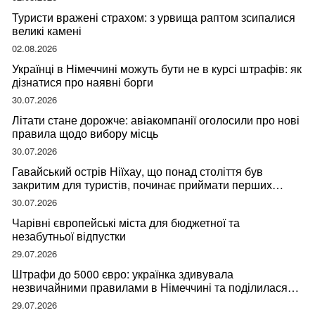
Туристи вражені страхом: з урвища раптом зсипалися
великі камені
02.08.2026
Українці в Німеччині можуть бути не в курсі штрафів: як
дізнатися про наявні борги
30.07.2026
Літати стане дорожче: авіакомпанії оголосили про нові
правила щодо вибору місць
30.07.2026
Гавайський острів Ніїхау, що понад століття був
закритим для туристів, починає приймати перших
відвідувачів
30.07.2026
Чарівні європейські міста для бюджетної та
незабутньої відпустки
29.07.2026
Штрафи до 5000 євро: українка здивувала
незвичайними правилами в Німеччині та поділилася
правдою
29.07.2026