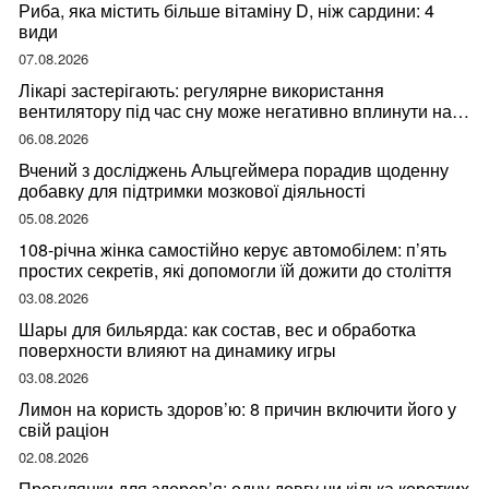
Риба, яка містить більше вітаміну D, ніж сардини: 4
види
07.08.2026
Лікарі застерігають: регулярне використання
вентилятору під час сну може негативно вплинути на
ваше здоров’я
06.08.2026
Вчений з досліджень Альцгеймера порадив щоденну
добавку для підтримки мозкової діяльності
05.08.2026
108-річна жінка самостійно керує автомобілем: п’ять
простих секретів, які допомогли їй дожити до століття
03.08.2026
Шары для бильярда: как состав, вес и обработка
поверхности влияют на динамику игры
03.08.2026
Лимон на користь здоров’ю: 8 причин включити його у
свій раціон
02.08.2026
Прогулянки для здоров’я: одну довгу чи кілька коротких