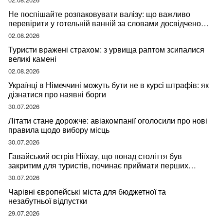
Не поспішайте розпаковувати валізу: що важливо
перевірити у готельній ванній за словами досвідченої
мандрівниці
02.08.2026
Туристи вражені страхом: з урвища раптом зсипалися
великі камені
02.08.2026
Українці в Німеччині можуть бути не в курсі штрафів: як
дізнатися про наявні борги
30.07.2026
Літати стане дорожче: авіакомпанії оголосили про нові
правила щодо вибору місць
30.07.2026
Гавайський острів Ніїхау, що понад століття був
закритим для туристів, починає приймати перших
відвідувачів
30.07.2026
Чарівні європейські міста для бюджетної та
незабутньої відпустки
29.07.2026