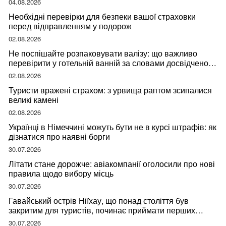
04.08.2026
Необхідні перевірки для безпеки вашої страховки
перед відправленням у подорож
02.08.2026
Не поспішайте розпаковувати валізу: що важливо
перевірити у готельній ванній за словами досвідченої
мандрівниці
02.08.2026
Туристи вражені страхом: з урвища раптом зсипалися
великі камені
02.08.2026
Українці в Німеччині можуть бути не в курсі штрафів: як
дізнатися про наявні борги
30.07.2026
Літати стане дорожче: авіакомпанії оголосили про нові
правила щодо вибору місць
30.07.2026
Гавайський острів Ніїхау, що понад століття був
закритим для туристів, починає приймати перших
відвідувачів
30.07.2026