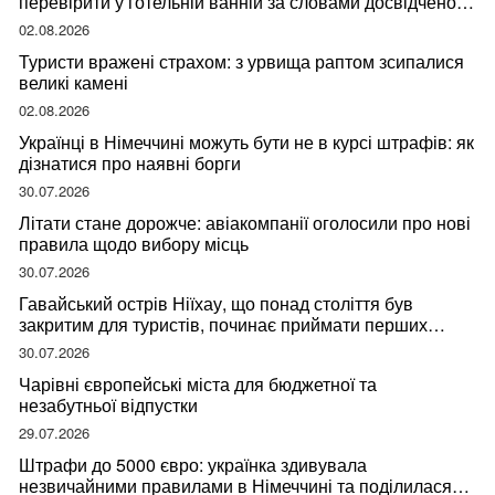
перевірити у готельній ванній за словами досвідченої
мандрівниці
02.08.2026
Туристи вражені страхом: з урвища раптом зсипалися
великі камені
02.08.2026
Українці в Німеччині можуть бути не в курсі штрафів: як
дізнатися про наявні борги
30.07.2026
Літати стане дорожче: авіакомпанії оголосили про нові
правила щодо вибору місць
30.07.2026
Гавайський острів Ніїхау, що понад століття був
закритим для туристів, починає приймати перших
відвідувачів
30.07.2026
Чарівні європейські міста для бюджетної та
незабутньої відпустки
29.07.2026
Штрафи до 5000 євро: українка здивувала
незвичайними правилами в Німеччині та поділилася