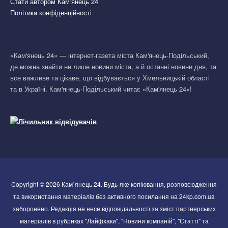
Стати автором Кам’янець 24
Політика конфіденційності
«Кам'янець 24» — інтернет-газета міста Кам'янець-Подільський,
де можна знайти не лише новини міста, а й останні новини дня, та
все важливе та цікаве, що відбувається у Хмельницькій області
та в Україні. Кам'янець-Подільський читає «Кам'янець 24»!
Copyright © 2026 Кам`янець 24. Будь-яке копіювання, розповсюдження
та використання матеріалів без активного посилання на 24kp.com.ua
заборонено. Редакція не несе відповідальності за зміст партнерських
матеріалів в рубриках "Лайфхаки", "Новини компаній", "Статті" та