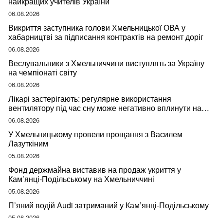
найкращих учителів України
06.08.2026
Викриття заступника голови Хмельницької ОВА у
хабарництві за підписання контрактів на ремонт доріг
06.08.2026
Веслувальники з Хмельниччини виступлять за Україну
на чемпіонаті світу
06.08.2026
Лікарі застерігають: регулярне використання
вентилятору під час сну може негативно вплинути на
ваше здоров’я
06.08.2026
У Хмельницькому провели прощання з Василем
Лазуткіним
05.08.2026
Фонд держмайна виставив на продаж укриття у
Кам’янці-Подільському на Хмельниччині
05.08.2026
П’яний водій Audi затриманий у Кам’янці-Подільському
05.08.2026