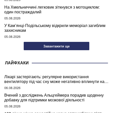
На Хмельниччині легковик зіткнувся з мотоциклом:
один постраждалий
05.08.2026
У Кам’янці-Подільському відкрили меморіал загиблим
захисникам
05.08.2026
Завантажити ще
ЛАЙФХАКИ
Лікарі застерігають: регулярне використання
вентилятору під час сну може негативно вплинути на
ваше здоров’я
06.08.2026
Вчений з досліджень Альцгеймера порадив щоденну
добавку для підтримки мозкової діяльності
05.08.2026