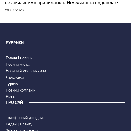
незвичайними правилами в Німеччині та поділилася
правдою
29.07.2026
РУБРИКИ
Головні новини
Новини міста
Новини Хмельниччини
Лайфхаки
Туризм
Новини компаній
Різне
ПРО САЙТ
Телефонний довідник
Редакція сайту
Зв’язатися з нами