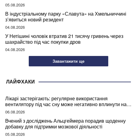
05.08.2026
В індустріальному парку «Славута» на Хмельниччині
з’явиться новий резидент
04.08.2026
У Нетішині чоловік втратив 21 тисячу гривень через
шахрайство під час покупки дров
04.08.2026
Завантажити ще
ЛАЙФХАКИ
Лікарі застерігають: регулярне використання
вентилятору під час сну може негативно вплинути на
ваше здоров’я
06.08.2026
Вчений з досліджень Альцгеймера порадив щоденну
добавку для підтримки мозкової діяльності
05.08.2026