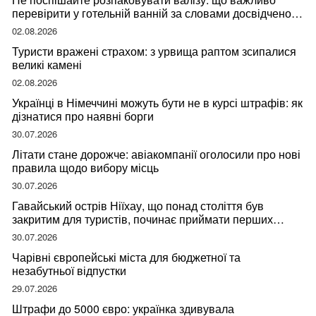
перевірити у готельній ванній за словами досвідченої
мандрівниці
02.08.2026
Туристи вражені страхом: з урвища раптом зсипалися
великі камені
02.08.2026
Українці в Німеччині можуть бути не в курсі штрафів: як
дізнатися про наявні борги
30.07.2026
Літати стане дорожче: авіакомпанії оголосили про нові
правила щодо вибору місць
30.07.2026
Гавайський острів Ніїхау, що понад століття був
закритим для туристів, починає приймати перших
відвідувачів
30.07.2026
Чарівні європейські міста для бюджетної та
незабутньої відпустки
29.07.2026
Штрафи до 5000 євро: українка здивувала