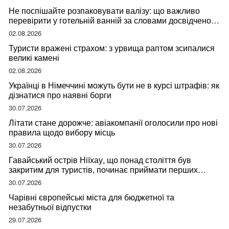
Не поспішайте розпаковувати валізу: що важливо
перевірити у готельній ванній за словами досвідченої
мандрівниці
02.08.2026
Туристи вражені страхом: з урвища раптом зсипалися
великі камені
02.08.2026
Українці в Німеччині можуть бути не в курсі штрафів: як
дізнатися про наявні борги
30.07.2026
Літати стане дорожче: авіакомпанії оголосили про нові
правила щодо вибору місць
30.07.2026
Гавайський острів Ніїхау, що понад століття був
закритим для туристів, починає приймати перших
відвідувачів
30.07.2026
Чарівні європейські міста для бюджетної та
незабутньої відпустки
29.07.2026