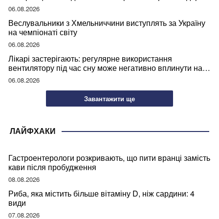
06.08.2026
Веслувальники з Хмельниччини виступлять за Україну
на чемпіонаті світу
06.08.2026
Лікарі застерігають: регулярне використання
вентилятору під час сну може негативно вплинути на
ваше здоров’я
06.08.2026
Завантажити ще
ЛАЙФХАКИ
Гастроентерологи розкривають, що пити вранці замість
кави після пробудження
08.08.2026
Риба, яка містить більше вітаміну D, ніж сардини: 4
види
07.08.2026