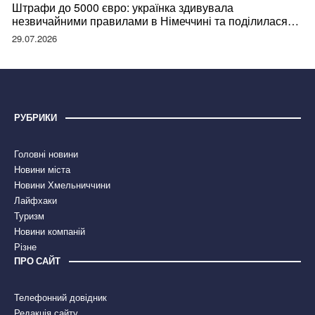
Штрафи до 5000 євро: українка здивувала
незвичайними правилами в Німеччині та поділилася
правдою
29.07.2026
РУБРИКИ
Головні новини
Новини міста
Новини Хмельниччини
Лайфхаки
Туризм
Новини компаній
Різне
ПРО САЙТ
Телефонний довідник
Редакція сайту