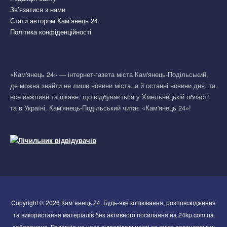
Зв’язатися з нами
Стати автором Кам’янець 24
Політика конфіденційності
«Кам'янець 24» — інтернет-газета міста Кам'янець-Подільський,
де можна знайти не лише новини міста, а й останні новини дня, та
все важливе та цікаве, що відбувається у Хмельницькій області
та в Україні. Кам'янець-Подільський читає «Кам'янець 24»!
Copyright © 2026 Кам`янець 24. Будь-яке копіювання, розповсюдження
та використання матеріалів без активного посилання на 24kp.com.ua
заборонено. Редакція не несе відповідальності за зміст партнерських