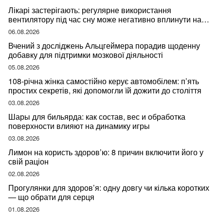
Лікарі застерігають: регулярне використання
вентилятору під час сну може негативно вплинути на
ваше здоров’я
06.08.2026
Вчений з досліджень Альцгеймера порадив щоденну
добавку для підтримки мозкової діяльності
05.08.2026
108-річна жінка самостійно керує автомобілем: п’ять
простих секретів, які допомогли їй дожити до століття
03.08.2026
Шары для бильярда: как состав, вес и обработка
поверхности влияют на динамику игры
03.08.2026
Лимон на користь здоров’ю: 8 причин включити його у
свій раціон
02.08.2026
Прогулянки для здоров’я: одну довгу чи кілька коротких
— що обрати для серця
01.08.2026