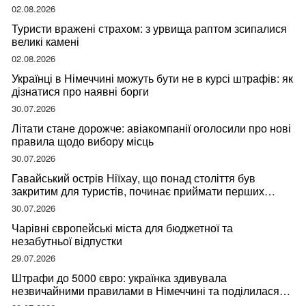
мандрівниці
02.08.2026
Туристи вражені страхом: з урвища раптом зсипалися
великі камені
02.08.2026
Українці в Німеччині можуть бути не в курсі штрафів: як
дізнатися про наявні борги
30.07.2026
Літати стане дорожче: авіакомпанії оголосили про нові
правила щодо вибору місць
30.07.2026
Гавайський острів Ніїхау, що понад століття був
закритим для туристів, починає приймати перших
відвідувачів
30.07.2026
Чарівні європейські міста для бюджетної та
незабутньої відпустки
29.07.2026
Штрафи до 5000 євро: українка здивувала
незвичайними правилами в Німеччині та поділилася
правдою