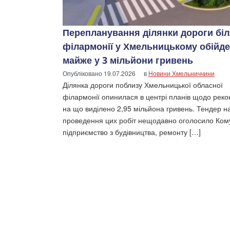
Перепланування ділянки дороги бі
філармонії у Хмельницькому обійд
майже у 3 мільйони гривень
Опубліковано
19.07.2026
в
Новини Хмельниччини
Ділянка дороги поблизу Хмельницької обласної
філармонії опинилася в центрі планів щодо рекон
на що виділено 2,95 мільйона гривень. Тендер н
проведення цих робіт нещодавно оголосило Ко
підприємство з будівництва, ремонту […]