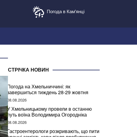
Погода в Кам'янці
СТРІЧКА НОВИН
Погода на Хмельниччині: як
завершиться тиждень 28-29 жовтня
08.08.2026
У Хмельницькому провели в останню
путь воїна Володимира Огородніка
08.08.2026
Гастроентерологи розкривають, що пити
вранці замість кави після пробудження