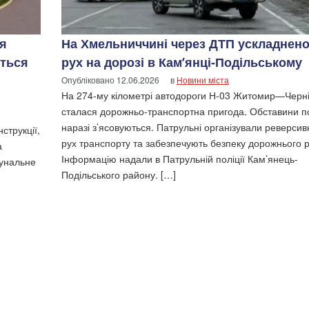
ля
На Хмельниччині через ДТП ускладнен
еться
рух на дорозі в Кам’янці-Подільському
Опубліковано
12.06.2026
в
Новини міста
На 274-му кілометрі автодороги Н-03 Житомир—Черні
сталася дорожньо-транспортна пригода. Обставини по
наразі з’ясовуються. Патрульні організували реверси
струкції,
рух транспорту та забезпечують безпеку дорожнього р
а
Інформацію надали в Патрульній поліції Кам’янець-
мунальне
Подільського району. […]