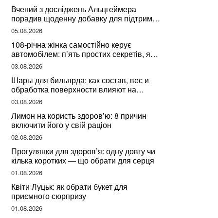
здоров’я
Вчений з досліджень Альцгеймера
порадив щоденну добавку для підтримки
мозкової діяльності
05.08.2026
108-річна жінка самостійно керує
автомобілем: п’ять простих секретів, які
допомогли їй дожити до століття
03.08.2026
Шары для бильярда: как состав, вес и
обработка поверхности влияют на
динамику игры
03.08.2026
Лимон на користь здоров’ю: 8 причин
включити його у свій раціон
02.08.2026
Прогулянки для здоров’я: одну довгу чи
кілька коротких — що обрати для серця
01.08.2026
Квіти Луцьк: як обрати букет для
приємного сюрпризу
01.08.2026