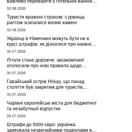
важливо перевірити у готельній ванній
за словами досвідченої мандрівниці
02.08.2026
Туристи вражені страхом: з урвища
раптом зсипалися великі камені
02.08.2026
Українці в Німеччині можуть бути не в
курсі штрафів: як дізнатися про наявні
борги
30.07.2026
Літати стане дорожче: авіакомпанії
оголосили про нові правила щодо
вибору місць
30.07.2026
Гавайський острів Ніїхау, що понад
століття був закритим для туристів,
починає приймати перших відвідувачів
30.07.2026
Чарівні європейські міста для бюджетної
та незабутньої відпустки
29.07.2026
Штрафи до 5000 євро: українка
здивувала незвичайними правилами в