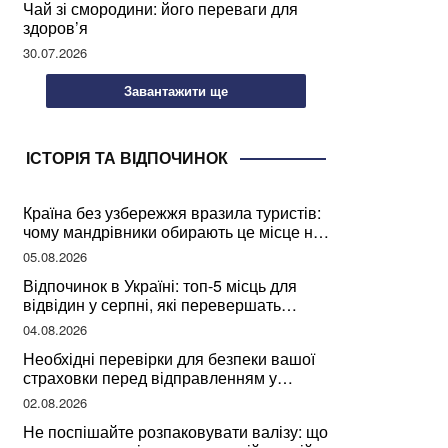
Чай зі смородини: його переваги для
здоров’я
30.07.2026
Завантажити ще
ІСТОРІЯ ТА ВІДПОЧИНОК
Країна без узбережжя вразила туристів:
чому мандрівники обирають це місце на
відпочинок
05.08.2026
Відпочинок в Україні: топ-5 місць для
відвідин у серпні, які перевершать
закордонні враження
04.08.2026
Необхідні перевірки для безпеки вашої
страховки перед відправленням у
подорож
02.08.2026
Не поспішайте розпаковувати валізу: що