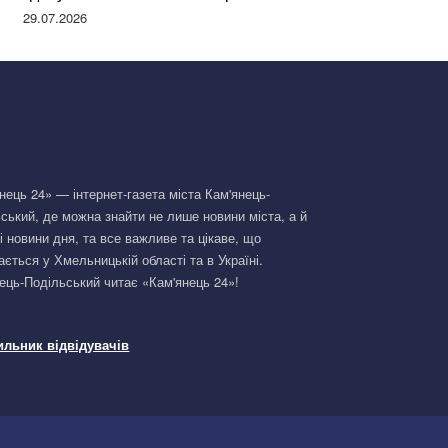
Німеччині та поділилася правдою
29.07.2026
нець 24» — інтернет-газета міста Кам'янець-
ський, де можна знайти не лише новини міста, а й
і новини дня, та все важливе та цікаве, що
ається у Хмельницькій області та в Україні.
ець-Подільський читає «Кам'янець 24»!