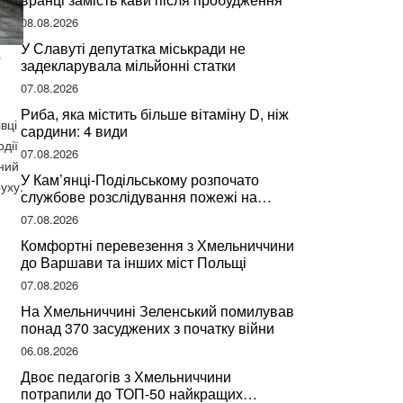
08.08.2026
У Славуті депутатка міськради не
о
задекларувала мільйонні статки
07.08.2026
Риба, яка містить більше вітаміну D, ніж
вці
сардини: 4 види
дії
07.08.2026
вний
У Кам’янці-Подільському розпочато
уху.
службове розслідування пожежі на
сміттєзвалищі
07.08.2026
Комфортні перевезення з Хмельниччини
до Варшави та інших міст Польщі
07.08.2026
На Хмельниччині Зеленський помилував
понад 370 засуджених з початку війни
06.08.2026
Двоє педагогів з Хмельниччини
потрапили до ТОП-50 найкращих