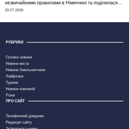
незвичайними правилами в Німеччині та поділилася
правдою
29.07.2026
РУБРИКИ
Головні новини
Новини міста
Новини Хмельниччини
Лайфхаки
Туризм
Новини компаній
Різне
ПРО САЙТ
Телефонний довідник
Редакція сайту
Зв’язатися з нами