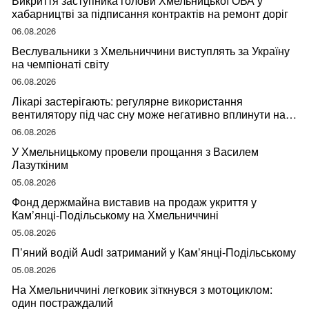
Викриття заступника голови Хмельницької ОВА у
хабарництві за підписання контрактів на ремонт доріг
06.08.2026
Веслувальники з Хмельниччини виступлять за Україну
на чемпіонаті світу
06.08.2026
Лікарі застерігають: регулярне використання
вентилятору під час сну може негативно вплинути на
ваше здоров’я
06.08.2026
У Хмельницькому провели прощання з Василем
Лазуткіним
05.08.2026
Фонд держмайна виставив на продаж укриття у
Кам’янці-Подільському на Хмельниччині
05.08.2026
П’яний водій Audi затриманий у Кам’янці-Подільському
05.08.2026
На Хмельниччині легковик зіткнувся з мотоциклом:
один постраждалий