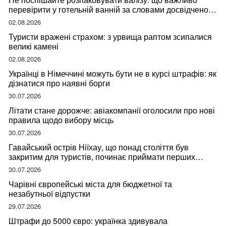
перевірити у готельній ванній за словами досвідченої
мандрівниці
02.08.2026
Туристи вражені страхом: з урвища раптом зсипалися
великі камені
02.08.2026
Українці в Німеччині можуть бути не в курсі штрафів: як
дізнатися про наявні борги
30.07.2026
Літати стане дорожче: авіакомпанії оголосили про нові
правила щодо вибору місць
30.07.2026
Гавайський острів Ніїхау, що понад століття був
закритим для туристів, починає приймати перших
відвідувачів
30.07.2026
Чарівні європейські міста для бюджетної та
незабутньої відпустки
29.07.2026
Штрафи до 5000 євро: українка здивувала