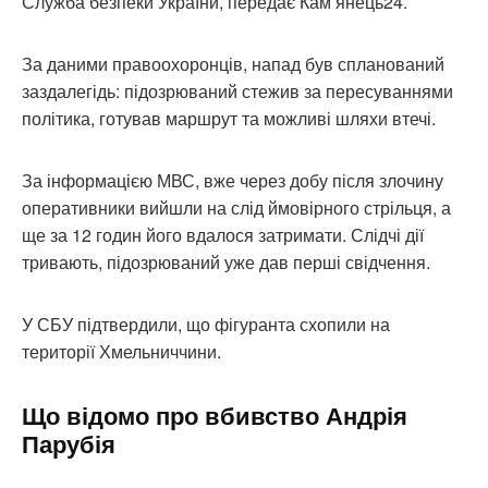
Служба безпеки України, передає Кам’янець24.
За даними правоохоронців, напад був спланований
заздалегідь: підозрюваний стежив за пересуваннями
політика, готував маршрут та можливі шляхи втечі.
За інформацією МВС, вже через добу після злочину
оперативники вийшли на слід ймовірного стрільця, а
ще за 12 годин його вдалося затримати. Слідчі дії
тривають, підозрюваний уже дав перші свідчення.
У СБУ підтвердили, що фігуранта схопили на
території Хмельниччини.
Що відомо про вбивство Андрія
Парубія