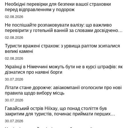
Необхідні перевірки для безпеки вашої страховки
перед відправленням у подорож
02.08.2026
Не поспішайте розпаковувати валізу: що важливо
перевірити у готельній ванній за словами досвідченої
мандрівниці
02.08.2026
Туристи вражені страхом: з урвища раптом зсипалися
великі камені
02.08.2026
Українці в Німеччині можуть бути не в курсі штрафів: як
дізнатися про наявні борги
30.07.2026
Літати стане дорожче: авіакомпанії оголосили про нові
правила щодо вибору місць
30.07.2026
Гавайський острів Ніїхау, що понад століття був
закритим для туристів, починає приймати перших
відвідувачів
30.07.2026