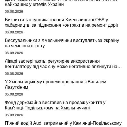
найкращих учителів України
06.08.2026
Викриття заступника голови Хмельницької ОВА у
хабарництві за підписання контрактів на ремонт доріг
06.08.2026
Веслувальники з Хмельниччини виступлять за Україну
на чемпіонаті світу
06.08.2026
Лікарі застерігають: регулярне використання
вентилятору під час сну може негативно вплинути на
ваше здоров’я
06.08.2026
У Хмельницькому провели прощання з Василем
Лазуткіним
05.08.2026
Фонд держмайна виставив на продаж укриття у
Кам’янці-Подільському на Хмельниччині
05.08.2026
П’яний водій Audi затриманий у Кам’янці-Подільському