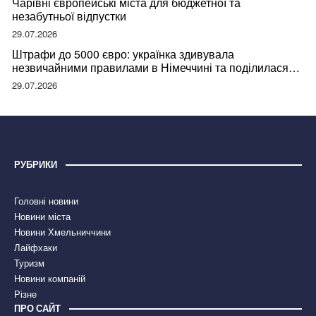
Чарівні європейські міста для бюджетної та
незабутньої відпустки
29.07.2026
Штрафи до 5000 євро: українка здивувала
незвичайними правилами в Німеччині та поділилася
правдою
29.07.2026
РУБРИКИ
Головні новини
Новини міста
Новини Хмельниччини
Лайфхаки
Туризм
Новини компаній
Різне
ПРО САЙТ