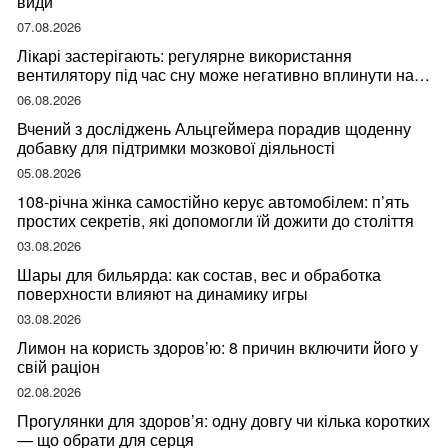
види
07.08.2026
Лікарі застерігають: регулярне використання
вентилятору під час сну може негативно вплинути на
ваше здоров’я
06.08.2026
Вчений з досліджень Альцгеймера порадив щоденну
добавку для підтримки мозкової діяльності
05.08.2026
108-річна жінка самостійно керує автомобілем: п’ять
простих секретів, які допомогли їй дожити до століття
03.08.2026
Шары для бильярда: как состав, вес и обработка
поверхности влияют на динамику игры
03.08.2026
Лимон на користь здоров’ю: 8 причин включити його у
свій раціон
02.08.2026
Прогулянки для здоров’я: одну довгу чи кілька коротких
— що обрати для серця