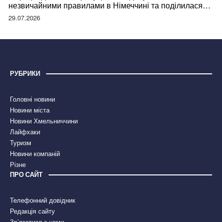
незвичайними правилами в Німеччині та поділилася
правдою
29.07.2026
РУБРИКИ
Головні новини
Новини міста
Новини Хмельниччини
Лайфхаки
Туризм
Новини компаній
Різне
ПРО САЙТ
Телефонний довідник
Редакція сайту
Зв’язатися з нами