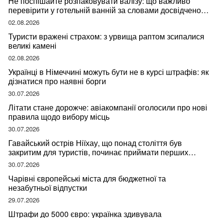
Не поспішайте розпаковувати валізу: що важливо
перевірити у готельній ванній за словами досвідченої
мандрівниці
02.08.2026
Туристи вражені страхом: з урвища раптом зсипалися
великі камені
02.08.2026
Українці в Німеччині можуть бути не в курсі штрафів: як
дізнатися про наявні борги
30.07.2026
Літати стане дорожче: авіакомпанії оголосили про нові
правила щодо вибору місць
30.07.2026
Гавайський острів Ніїхау, що понад століття був
закритим для туристів, починає приймати перших
відвідувачів
30.07.2026
Чарівні європейські міста для бюджетної та
незабутньої відпустки
29.07.2026
Штрафи до 5000 євро: українка здивувала