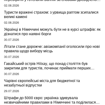
мандрівниці
02.08.2026
Туристи вражені страхом: з урвища раптом зсипалися
великі камені
02.08.2026
Українці в Німеччині можуть бути не в курсі штрафів: як
дізнатися про наявні борги
30.07.2026
Літати стане дорожче: авіакомпанії оголосили про нові
правила щодо вибору місць
30.07.2026
Гавайський острів Ніїхау, що понад століття був
закритим для туристів, починає приймати перших
відвідувачів
30.07.2026
Чарівні європейські міста для бюджетної та
незабутньої відпустки
29.07.2026
Штрафи до 5000 євро: українка здивувала
незвичайними правилами в Німеччині та поділилася