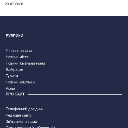
правдою
29.07.2026
РУБРИКИ
Головні новини
Новини міста
Новини Хмельниччини
Лайфхаки
Туризм
Новини компаній
Різне
ПРО САЙТ
Телефонний довідник
Редакція сайту
Зв’язатися з нами
Стати автором Кам’янець 24