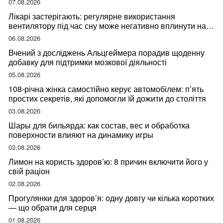
07.08.2026
Лікарі застерігають: регулярне використання
вентилятору під час сну може негативно вплинути на
ваше здоров’я
06.08.2026
Вчений з досліджень Альцгеймера порадив щоденну
добавку для підтримки мозкової діяльності
05.08.2026
108-річна жінка самостійно керує автомобілем: п’ять
простих секретів, які допомогли їй дожити до століття
03.08.2026
Шары для бильярда: как состав, вес и обработка
поверхности влияют на динамику игры
03.08.2026
Лимон на користь здоров’ю: 8 причин включити його у
свій раціон
02.08.2026
Прогулянки для здоров’я: одну довгу чи кілька коротких
— що обрати для серця
01.08.2026