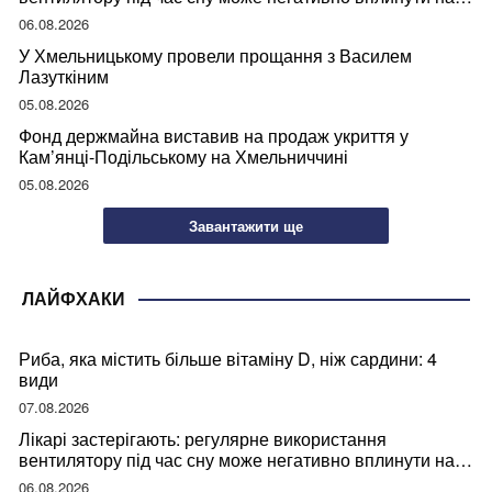
ваше здоров’я
06.08.2026
У Хмельницькому провели прощання з Василем
Лазуткіним
05.08.2026
Фонд держмайна виставив на продаж укриття у
Кам’янці-Подільському на Хмельниччині
05.08.2026
Завантажити ще
ЛАЙФХАКИ
Риба, яка містить більше вітаміну D, ніж сардини: 4
види
07.08.2026
Лікарі застерігають: регулярне використання
вентилятору під час сну може негативно вплинути на
ваше здоров’я
06.08.2026