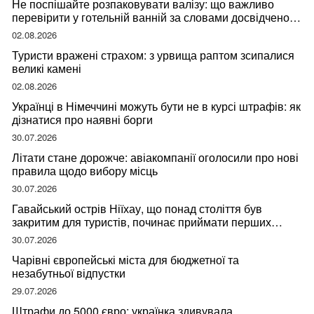
Не поспішайте розпаковувати валізу: що важливо
перевірити у готельній ванній за словами досвідченої
мандрівниці
02.08.2026
Туристи вражені страхом: з урвища раптом зсипалися
великі камені
02.08.2026
Українці в Німеччині можуть бути не в курсі штрафів: як
дізнатися про наявні борги
30.07.2026
Літати стане дорожче: авіакомпанії оголосили про нові
правила щодо вибору місць
30.07.2026
Гавайський острів Ніїхау, що понад століття був
закритим для туристів, починає приймати перших
відвідувачів
30.07.2026
Чарівні європейські міста для бюджетної та
незабутньої відпустки
29.07.2026
Штрафи до 5000 євро: українка здивувала